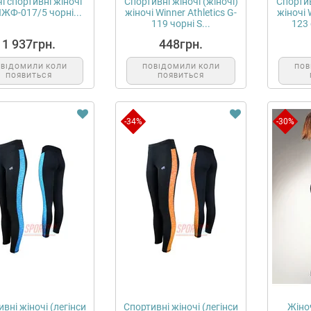
і спортивні жіночі
Спортивні жіночі (жіночі)
Спортив
ЛЖФ-017/5 чорні...
жіночі Winner Athletics G-
жіночі 
119 чорні S...
123 
1 937грн.
448грн.
ОВІДОМИЛИ КОЛИ
ПОВІДОМИЛИ КОЛИ
ПОВ
ПОЯВИТЬСЯ
ПОЯВИТЬСЯ
-34%
-30%
вні жіночі (легінси
Спортивні жіночі (легінси
Жіно