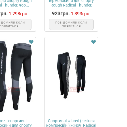
 для спорту Rough
термолосини для спорту
l Thunder, чор...
Rough Radical Thunder,
чорні з...
рн.
923грн.
1 298грн.
1 393грн.
ІДОМИЛИ КОЛИ
ПОВІДОМИЛИ КОЛИ
ПОЯВИТЬСЯ
ПОЯВИТЬСЯ
вічі спортивні
Спортивні жіночі (легінси
осини для спорту
компресійні) жіночі Radical