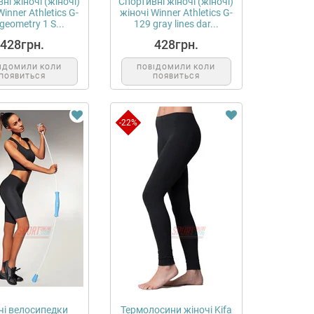
ні жіночі (жіночі)
Спортивні жіночі (жіночі)
Winner Athletics G-
жіночі Winner Athletics G-
geometry 1 S...
129 gray lines dar...
428грн.
428грн.
ІДОМИЛИ КОЛИ
ПОВІДОМИЛИ КОЛИ
ПОЯВИТЬСЯ
ПОЯВИТЬСЯ
-22%
чі велосипедки
Термолосини жіночі Kifa