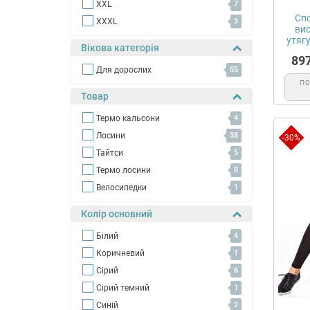
XXL
7
Спо
XXXL
3
ви
утягу
Вікова категорія
89
Для дорослих
55
П
Товар
Термо кальсони
4
Лосини
38
-30%
Тайтси
5
Термо лосини
8
Велосипедки
1
Колір основний
Білий
4
Коричневий
1
Сірий
6
Сірий темний
1
Синій
2