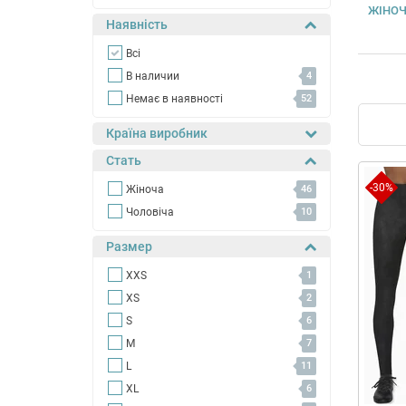
ЖІНОЧ
Наявність
Всі
В наличии
4
Немає в наявності
52
Країна виробник
Стать
-30%
Жіноча
46
Чоловіча
10
Размер
XXS
1
XS
2
S
6
M
7
L
11
XL
6