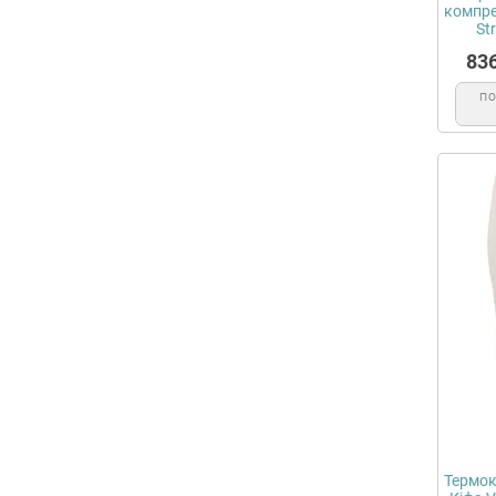
компрес
St
83
П
Термок