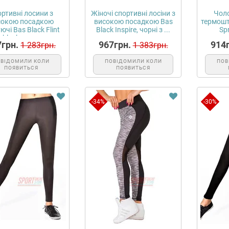
ртивні лосини з
Жіночі спортивні лосіни з
Чоло
сокою посадкою
високою посадкою Bas
термошт
ючі Bas Black Flint
Black Inspire, чорні з ...
Spr
black чор...
7грн.
967грн.
914г
1 283грн.
1 383грн.
ОВІДОМИЛИ КОЛИ
ПОВІДОМИЛИ КОЛИ
ПОВ
ПОЯВИТЬСЯ
ПОЯВИТЬСЯ
-34%
-30%