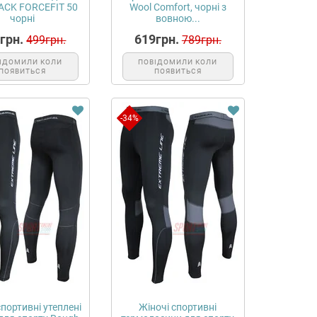
ACK FORCEFIT 50
Wool Comfort, чорні з
чорні
вовною...
грн.
619грн.
499грн.
789грн.
ІДОМИЛИ КОЛИ
ПОВІДОМИЛИ КОЛИ
ПОЯВИТЬСЯ
ПОЯВИТЬСЯ
-34%
спортивні утеплені
Жіночі спортивні