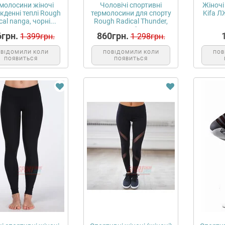
молосини жіночі
Чоловічі спортивні
Жіночі
кденні теплі Rough
термолосини для спорту
Kifa Л
cal nanga, чорні...
Rough Radical Thunder,
чорні...
6грн.
860грн.
1 399грн.
1 298грн.
ОВІДОМИЛИ КОЛИ
ПОВІДОМИЛИ КОЛИ
ПОВ
ПОЯВИТЬСЯ
ПОЯВИТЬСЯ