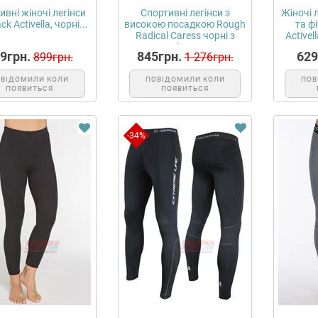
ивні жіночі легінси
Спортивні легінси з
Жіночі 
k Activella, чорні...
високою посадкою Rough
та ф
Radical Caress чорні з
Activel
сіри...
9грн.
845грн.
629
899грн.
1 276грн.
ОВІДОМИЛИ КОЛИ
ПОВІДОМИЛИ КОЛИ
ПОВ
ПОЯВИТЬСЯ
ПОЯВИТЬСЯ
-34%