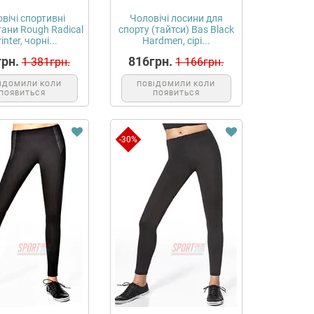
вічі спортивні
Чоловічі лосини для
ани Rough Radical
спорту (тайтси) Bas Black
inter, чорні...
Hardmen, сірі...
рн.
816грн.
1 381грн.
1 166грн.
ІДОМИЛИ КОЛИ
ПОВІДОМИЛИ КОЛИ
ПОЯВИТЬСЯ
ПОЯВИТЬСЯ
-30%