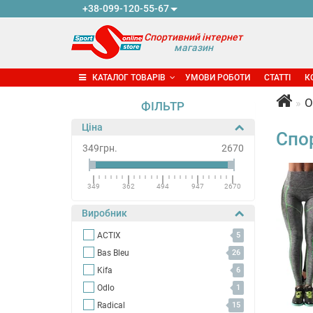
+38-099-120-55-67
Спортивний інтернет
магазин
КАТАЛОГ ТОВАРІВ
УМОВИ РОБОТИ
СТАТТІ
К
О
ФІЛЬТР
Ціна
Спор
349
грн.
2670
349
362
494
947
2670
Виробник
ACTIX
5
Bas Bleu
26
Kifa
6
Odlo
1
Radical
15