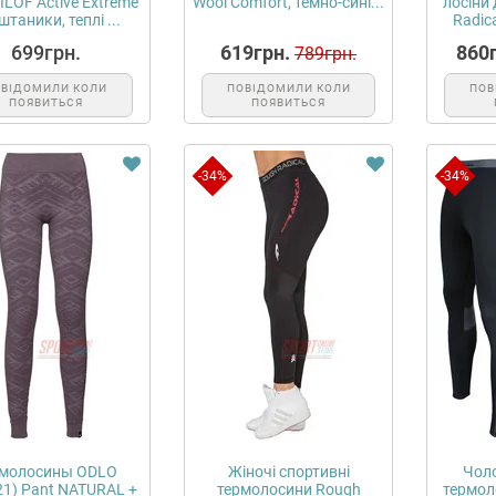
ILOF Active Extreme
Wool Comfort, темно-сині...
лосіни
штаники, теплі ...
Radica
699грн.
619грн.
860г
789грн.
ОВІДОМИЛИ КОЛИ
ПОВІДОМИЛИ КОЛИ
ПОВ
ПОЯВИТЬСЯ
ПОЯВИТЬСЯ
-34%
-34%
рмолосины ODLO
Жіночі спортивні
Чоло
21) Pant NATURAL +
термолосини Rough
термол