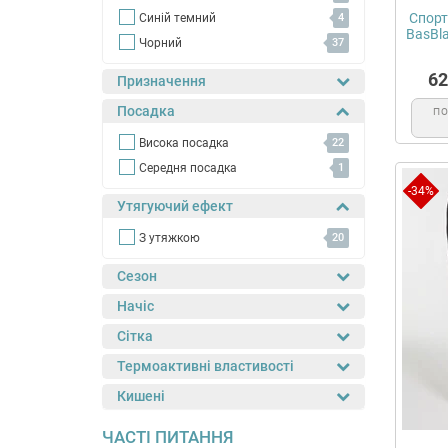
Спорт
Синій темний
4
BasBlac
Чорний
37
62
Призначення
Посадка
П
Висока посадка
22
Середня посадка
1
-34%
Утягуючий ефект
З утяжкою
20
Сезон
Начіс
Сітка
Термоактивні властивості
Кишені
ЧАСТІ ПИТАННЯ