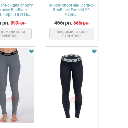
легінси для спорту
Жіночі спортивні легінси
ітнесу BasBlack
BasBlack Forcefit 90,
la, чорні з встав...
чорні...
грн.
466грн.
899грн.
666грн.
ІДОМИЛИ КОЛИ
ПОВІДОМИЛИ КОЛИ
ПОЯВИТЬСЯ
ПОЯВИТЬСЯ