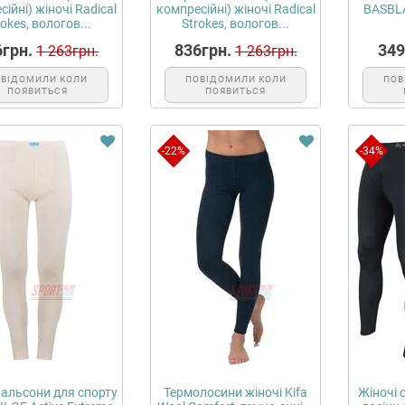
ійні) жіночі Radical
компресійні) жіночі Radical
BASBL
rokes, вологов...
Strokes, вологов...
6грн.
836грн.
349
1 263грн.
1 263грн.
ОВІДОМИЛИ КОЛИ
ПОВІДОМИЛИ КОЛИ
ПОВ
ПОЯВИТЬСЯ
ПОЯВИТЬСЯ
-22%
-34%
альсони для спорту
Термолосини жіночі Kifa
Жіночі 