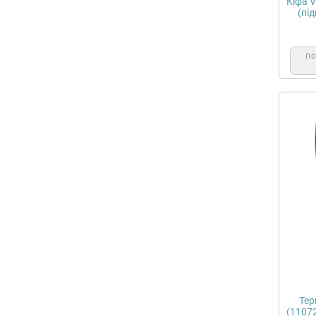
Кіфа V
(під
П
Те
(1107