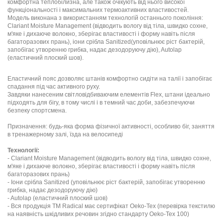
комфортна теплобілизна, але також очікують від нього високої
функціональності і максимальних термоактивних властивостей.
Модель виконана з використанням технологій останнього покоління:
Clariant Moisture Management (відводить вологу від тіла, швидко сохне,
м'яке і дихаюче волокно, зберігає властивості і форму навіть після
багаторазових прань), іони срібла Sanitized(уповільнює ріст бактерій,
запобігає утворенню грибка, надає дезодоруючу дію), Autolap
(еластичний плоский шов).
Еластичний пояс дозволяє штанів комфортно сидіти на талії і запобігає
спадання під час активного руху.
Завдяки нанесеним світловідбиваючим елементів Flex, штани ідеально
підходять для бігу, в тому числі і в темний час доби, забезпечуючи
безпеку спортсмена.
Призначення: будь-яка форма фізичної активності, особливо біг, заняття
в тренажерному залі, їзда на велосипеді
Технології:
- Clariant Moisture Management (відводить вологу від тіла, швидко сохне,
м'яке і дихаюче волокно, зберігає властивості і форму навіть після
багаторазових прань)
- Іони срібла Sanitized (уповільнює ріст бактерій, запобігає утворенню
грибка, надає дезодоруючу дію)
- Autolap (еластичний плоский шов)
- Вся продукція ТМ Radical має сертифікат Oeko-Tex (перевірка текстилю
на наявність шкідливих речовин згідно стандарту Oeko-Tex 100)