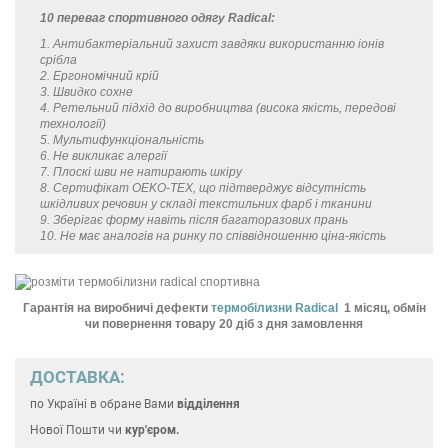
10 переваг спортивного одягу Radical:
1. Антибактеріальний захист завдяки використанню іонів
срібла
2. Ергономічний крій
3. Швидко сохне
4. Ретельний підхід до виробництва (висока якість, передові
технології)
5. Мультифункціональність
6. Не викликає алергії
7. Плоскі шви не натирають шкіру
8. Сертифікат OEKO-TEX, що підтверджує відсутність
шкідливих речовин у складі текстильних фарб і тканини
9. Зберігає форму навіть після багаторазових прань
10. Не має аналогів на ринку по співвідношенню ціна-якість
Гарантія на виробничі дефекти
термобілизни Radical
1 місяц, обмін
чи повернення товару 20 діб з дня замовлення
ДОСТАВКА:
по Україні
в обране Вами
відділення
Нової Пошти чи
кур'єром.