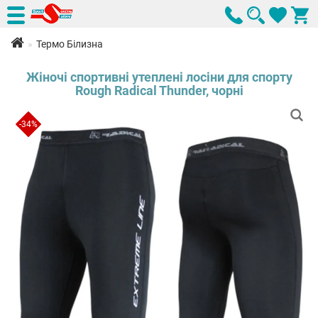
Термо Білизна
Жіночі спортивні утеплені лосіни для спорту
Rough Radical Thunder, чорні
-34%