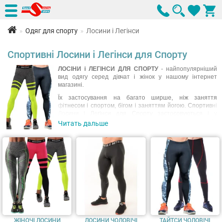
Одяг для спорту
Лосини і Легінси
Спортивні Лосини і Легінси для Спорту
ЛОСІНИ і ЛЕГІНСИ ДЛЯ СПОРТУ
- найпопулярніший
вид одягу серед дівчат і жінок у нашому інтернет
магазині.
Їх застосування на багато ширше, ніж заняття
фітнесом і спортом, бігом і заняттям йогою. Спортивні
Лосини і Легінси для Спорту застосовуються і у
повсякденному житті, як кежуал елемент гардеробу.
Читать дальше
Абсолютно різноманітні форми, стилю, крою та
кольорової гамми, СПОРТИВНІ ЛОСИНИ знайдуть свою
володарку, ефектно виділивши з натовпу.
Читати повністю
ЖІНОЧІ ЛОСИНИ
ЛОСИНИ ЧОЛОВІЧІ
ТАЙТСИ ЧОЛОВІЧІ