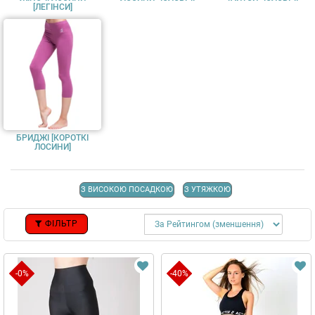
[ЛЕГІНСИ]
БРИДЖІ [КОРОТКІ
ЛОСИНИ]
З ВИСОКОЮ ПОСАДКОЮ
З УТЯЖКОЮ
ФІЛЬТР
-0%
-40%