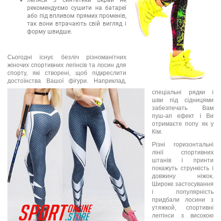
легінси з синтетики вкрай не
рекомендуємо сушити на батареї
або під впливом прямих променів,
так вони втрачають свій вигляд і
форму швидше.
Сьогодні існує безліч різноманітних
жіночих спортивних легінсів та лосин для
спорту, які створені, щоб підкреслити
достоїнства Вашої фігури. Наприклад,
спеціальні рядки і
шви під сідницями
забезпечать Вам
пуш-ап ефект і Ви
отримаєте попу як у
Кім.
Різні горизонтальні
лінії спортивних
штанів і принти
покажуть стрункість і
довжину ніжок.
Широке застосування
і популярність
придбали лосини з
утяжкой, спортивні
леггінси з високою