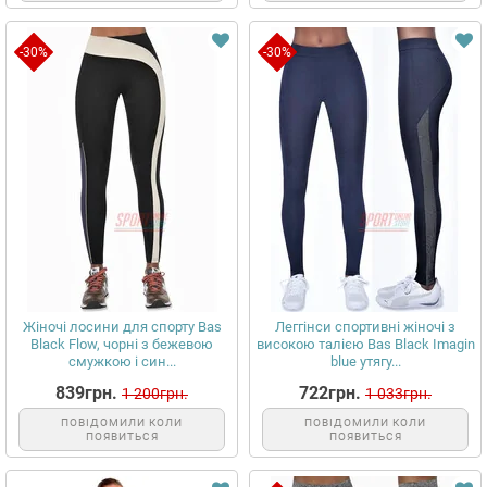
-30%
-30%
Жіночі лосини для спорту Bas
Леггінси спортивні жіночі з
Black Flow, чорні з бежевою
високою талією Bas Black Imagin
смужкою і син...
blue утягу...
839грн.
722грн.
1 200грн.
1 033грн.
ПОВІДОМИЛИ КОЛИ
ПОВІДОМИЛИ КОЛИ
ПОЯВИТЬСЯ
ПОЯВИТЬСЯ