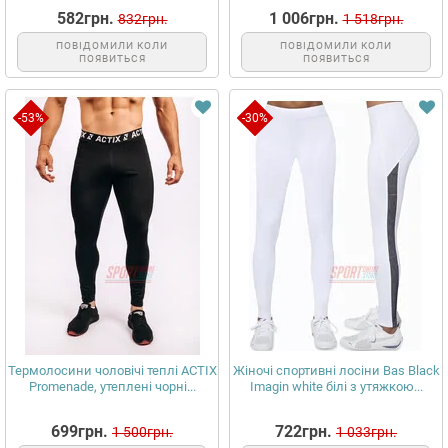
582грн.
1 006грн.
832грн.
1 518грн.
ПОВІДОМИЛИ КОЛИ
ПОВІДОМИЛИ КОЛИ
ПОЯВИТЬСЯ
ПОЯВИТЬСЯ
-53%
-30%
Термолосини чоловічі теплі ACTIX
Жіночі спортивні лосіни Bas Black
Promenade, утеплені чорні...
Imagin white білі з утяжкою...
699грн.
722грн.
1 500грн.
1 033грн.