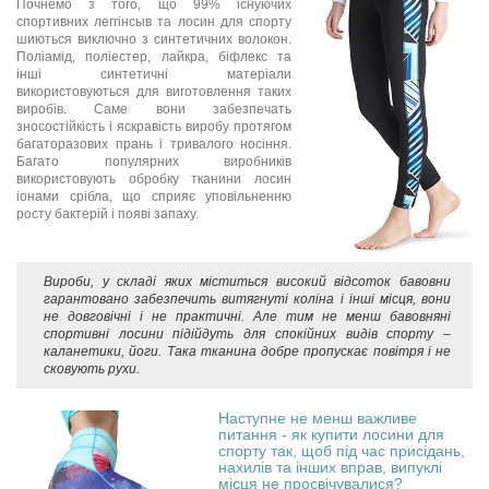
Почнемо з того, що 99% існуючих
спортивних леггінсыв та лосин для спорту
шиються виключно з синтетичних волокон.
Поліамід, поліестер, лайкра, біфлекс та
інші синтетичні матеріали
використовуються для виготовлення таких
виробів. Саме вони забезпечать
зносостійкість і яскравість виробу протягом
багаторазових прань і тривалого носіння.
Багато популярних виробників
використовують обробку тканини лосин
іонами срібла, що сприяє уповільненню
росту бактерій і появі запаху.
Вироби, у складі яких міститься високий відсоток бавовни
гарантовано забезпечить витягнуті коліна і інші місця, вони
не довговічні і не практичні. Але тим не менш бавовняні
спортивні лосини підійдуть для спокійних видів спорту –
каланетики, йоги. Така тканина добре пропускає повітря і не
сковують рухи.
Наступне не менш важливе
питання - як купити лосини для
спорту так, щоб під час присідань,
нахилів та інших вправ, випуклі
місця не просвічувалися?