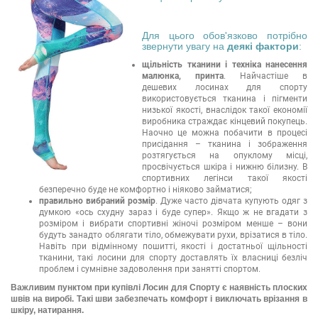
Для цього обов'язково потрібно
звернути увагу на
деякі фактори
:
щільність тканини і техніка нанесення
малюнка, принта
. Найчастіше в
дешевих лосинах для спорту
використовується тканина і пігменти
низької якості, внаслідок такої економії
виробника страждає кінцевий покупець.
Наочно це можна побачити в процесі
присідання – тканина і зображення
розтягується на опуклому місці,
просвічується шкіра і нижню білизну. В
спортивних легінси такої якості
безперечно буде не комфортно і ніяково займатися;
правильно вибраний розмір
. Дуже часто дівчата купують одяг з
думкою «ось схудну зараз і буде супер». Якщо ж не вгадати з
розміром і вибрати спортивні жіночі розміром менше – вони
будуть занадто облягати тіло, обмежувати рухи, врізатися в тіло.
Навіть при відмінному пошитті, якості і достатньої щільності
тканини, такі лосини для спорту доставлять їх власниці безліч
проблем і сумнівне задоволення при занятті спортом.
Важливим пунктом при купівлі Лосин для Спорту є наявність плоских
швів на виробі. Такі шви забезпечать комфорт і виключать врізання в
шкіру, натирання.