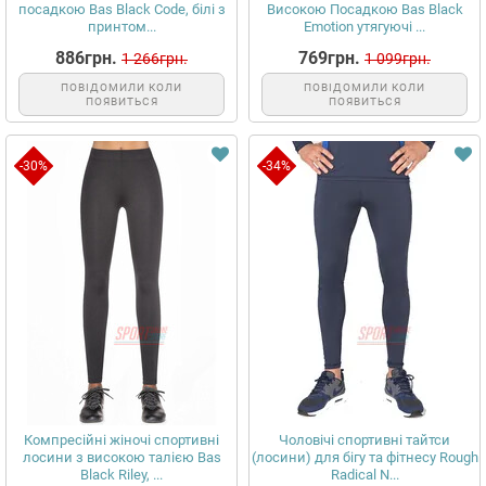
посадкою Bas Black Code, білі з
Високою Посадкою Bas Black
принтом...
Emotion утягуючі ...
886грн.
769грн.
1 266грн.
1 099грн.
ПОВІДОМИЛИ КОЛИ
ПОВІДОМИЛИ КОЛИ
ПОЯВИТЬСЯ
ПОЯВИТЬСЯ
-30%
-34%
Компресійні жіночі спортивні
Чоловічі спортивні тайтси
лосини з високою талією Bas
(лосини) для бігу та фітнесу Rough
Black Riley, ...
Radical N...