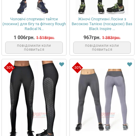
Чоловічі спортивні тайтси
Жіночі Спортивні Лосіни з
(лосини) для бігу та фітнесу Rough
Високою Талією (посадкою) Bas
Radical N...
Black Inspire ...
1 006грн.
967грн.
1 518грн.
1 383грн.
ПОВІДОМИЛИ КОЛИ
ПОВІДОМИЛИ КОЛИ
ПОЯВИТЬСЯ
ПОЯВИТЬСЯ
-30%
-30%