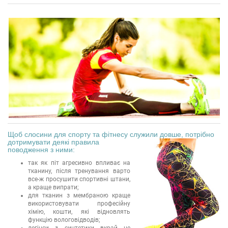
Щоб слосини для спорту та фітнесу служили довше, потрібно
дотримувати деякі
правила
поводження з ними:
так як піт агресивно впливає на
тканину, після тренування варто
все-ж просушити спортивні штани,
а краще випрати;
для тканин з мембраною краще
використовувати професійну
хімію, кошти, які відновлять
функцію вологовідводів;