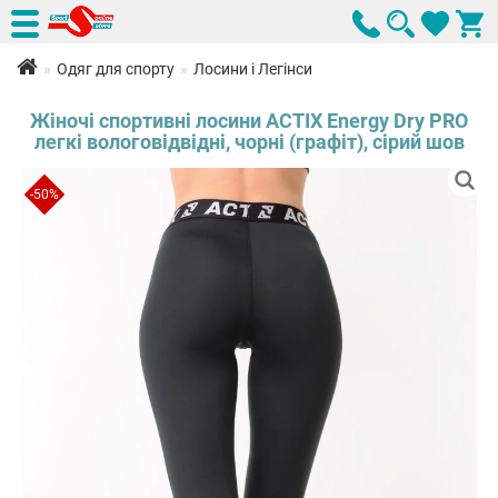
Одяг для спорту
Лосини і Легінси
Жіночі спортивні лосини ACTIX Energy Dry PRO
легкі вологовідвідні, чорні (графіт), сірий шов
-50%