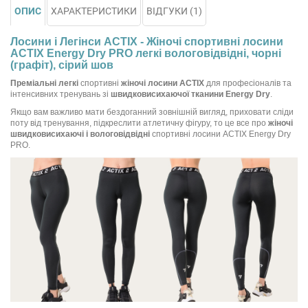
ОПИС
ХАРАКТЕРИСТИКИ
ВІДГУКИ (1)
Лосини і Легінси ACTIX - Жіночі спортивні лосини
ACTIX Energy Dry PRO легкі вологовідвідні, чорні
(графіт), сірий шов
Преміальні
легкі
спортивні
жіночі лосини ACTIX
для професіоналів та
інтенсивних тренувань зі
швидковисихаючої тканини Energy Dry
.
Якщо вам важливо мати бездоганний зовнішній вигляд, приховати сліди
поту від тренування, підкреслити атлетичну фігуру, то це все про
жіночі
швидковисихаючі і вологовідвідні
спортивні лосини ACTIX Energy Dry
PRO.