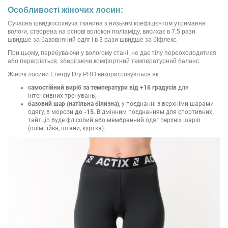
Особливості жіночих лосин:
Сучасна швидкосохнуча тканина з низьким коефіцієнтом утримання
вологи, створена на основі волокон поліаміду, висихає в 7,5 рази
швидше за бавовняний одяг і в 3 рази швидше за біфлекс.
При цьому, перебуваючи у вологому стані, не дає тілу переохолодитися
або перегріється, зберігаючи комфортний температурний баланс.
Жіночі лосини Energy Dry PRO використовуються як:
самостійний виріб за температури від +16 градусів
для
інтенсивних тренувань;
базовий шар (натільна білизна)
, у поєднанні з верхніми шарами
одягу, в морози
до -15
. Відмінним поєднанням для спортивних
тайтців буде флісовий або мембранний одяг верхніх шарів
(олімпійка, штани, куртка).