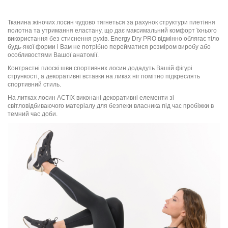
Тканина жіночих лосин чудово тягнеться за рахунок структури плетіння
полотна та утримання еластану, що дає максимальний комфорт їхнього
використання без стиснення рухів. Energy Dry PRO відмінно облягає тіло
будь-якої форми і Вам не потрібно перейматися розміром виробу або
особливостями Вашої анатомії.
Контрастні плоскі шви спортивних лосин додадуть Вашій фігурі
стрункості, а декоративні вставки на ликах ніг помітно підкреслять
спортивний стиль.
На литках лосин ACTIX виконані декоративні елементи зі
світловідбиваючого матеріалу для безпеки власника під час пробіжки в
темний час доби.