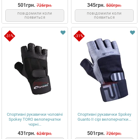
501грн.
345грн.
726грн.
500грн.
ПОВІДОМИЛИ КОЛИ
ПОВІДОМИЛИ КОЛИ
ПОЯВИТЬСЯ
ПОЯВИТЬСЯ
-31%
-31%
Спортивні рукавички чоловічі
Спортивні рукавички Spokey
Spokey TORO велоперчатки
Guanto II сірі велоперчатки...
чорні...
431грн.
501грн.
624грн.
726грн.