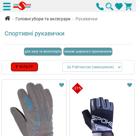
Головні убори та аксесуари
Рукавички
Спортивні рукавички
для залу та велоспорту
зимові широкого призначення
ФІЛЬТР
-31%