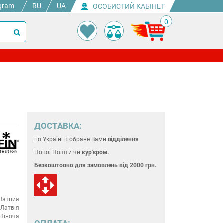
gram
RU
UA
ОСОБИСТИЙ КАБІНЕТ
0
ДОСТАВКА:
по Україні
в обране Вами
відділення
Нової Пошти чи
кур'єром.
Безкоштовно для замовлень
від 2000 грн.
Латвия
Латвія
Жіноча
ОПЛАТА: