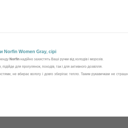
и Norfin Women Gray, сірі
бренду
Norfin
надійно захистять Ваші ручки від холодів і морозів.
ідійде для прогулянок, походів, так і для активного дозвілля.
ями, не вбирає вологу і довго зберігає тепло. Таким рукавичкам не страшні