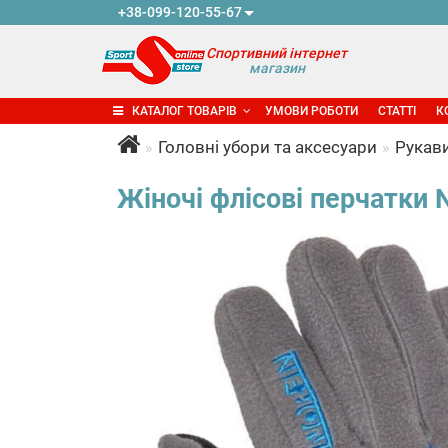
+38-099-120-55-67
Спортивний інтернет
магазин
КАТАЛОГ ТОВАРІВ
УМОВИ РОБОТИ
СТАТТІ
К
Головні убори та аксесуари
Рукав
Жіночі флісові перчатки N