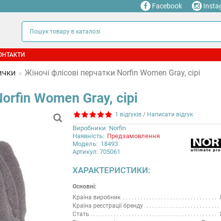
Facebook
Insta
ОНТАКТИ
ички
Жіночі флісові перчатки Norfin Women Gray, сірі
orfin Women Gray, сірі
1 відгуків
/
Написати відгук
Виробники
Norfin
Наявність:
Предзамовлення
Модель:
18493
Артикул: 705061
ХАРАКТЕРИСТИКИ:
Основні:
Країна виробник
Країна реєстрації бренду
Стать