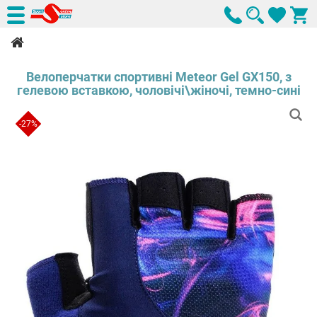
Велоперчатки спортивні Meteor Gel GX150, з
гелевою вставкою, чоловічі\жіночі, темно-сині
-27%