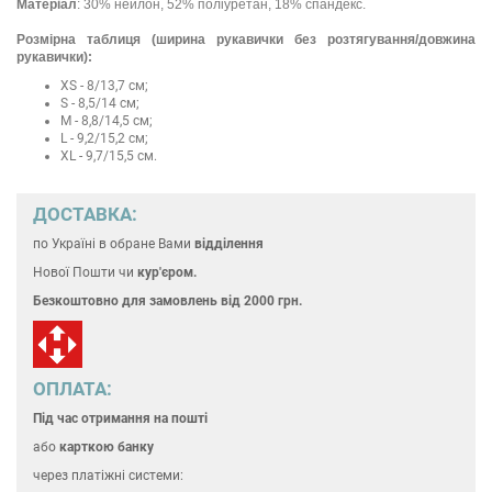
Матеріал
: 30% нейлон, 52% поліуретан, 18% спандекс.
Розмірна таблиця (ширина рукавички без розтягування/довжина
рукавички):
XS - 8/13,7 см;
S - 8,5/14 см;
M - 8,8/14,5 см;
L - 9,2/15,2 см;
XL - 9,7/15,5 см.
ДОСТАВКА:
по Україні
в обране Вами
відділення
Нової Пошти чи
кур'єром.
Безкоштовно для замовлень
від 2000 грн.
ОПЛАТА:
Під час отримання на пошті
або
карткою банку
через платіжні системи: