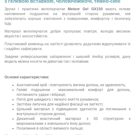
з гелевою вставкою, чоловічі\жіночі, темно-сині
Зручні і практичні велоперчатки
Meteor Gel GX150
мають гелеве
наповнення подушечок на внутрішній стороні рукавички, ніж
забезпечать хороше зчеплення з поверхнями, комфортну і безпечну
їзду.
Матеріал велоперчаток добре пропускає повітря, володіє високою
міцністю і зносостійкістю.
Пластиковий ремінець на зап'ясті дозволить додатково відрегулювати їх
і надійно зафіксувати.
Завдяки універсальному забарвленні і широкій лінійці розмірів, дану
модель можна носити як дівчатам так і чоловікам.
Основні характеристики:
Анатомічний крій - повторюють вигини долонь, не здавлюють;
Гелеві подушечки - максимальний комфорт для долонь,
поглинають удари і вібрації;
Петлі для швидкого і легкого зняття рукавичок;
Застібка липучка для надійної фіксації на зап'ясті;
Щільний матеріал з підвищеною здатністю до поглинання з
внутрішньої сторони долоні;
Дихаючий еластичний матеріал з 3D структурою з
мікроканалами з зовнішнього боку долоні;
Посилення в області великого пальця;