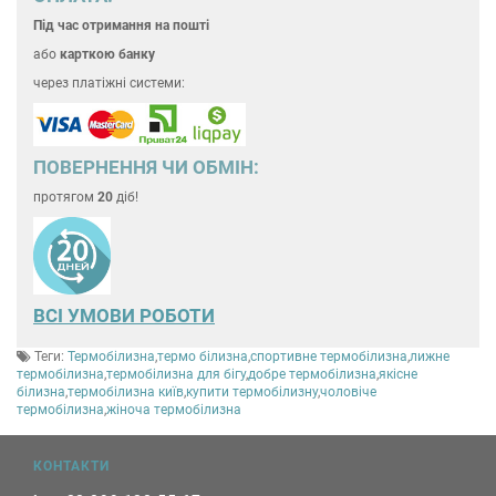
Під час отримання на пошті
або
карткою банку
через платіжні системи:
ПОВЕРНЕННЯ ЧИ ОБМІН:
протягом
20
діб!
ВСІ УМОВИ РОБОТИ
Теги:
Термобілизна
,
термо білизна
,
спортивне термобілизна
,
лижне
термобілизна
,
термобілизна для бігу
,
добре термобілизна
,
якісне
білизна
,
термобілизна київ
,
купити термобілизну
,
чоловіче
термобілизна
,
жіноча термобілизна
КОНТАКТИ