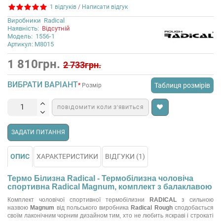
1 відгуків
/
Написати відгук
Виробники
Radical
Наявність:
Відсутній
Модель:
1556-1
Артикул: M8015
1 810грн.
2 733грн.
ВИБРАТИ ВАРІАНТ
Таблиця розмірів
Розмір
ПОВІДОМИТИ КОЛИ З’ЯВИТЬСЯ
ЗАДАТИ ПИТАННЯ
ОПИС
ХАРАКТЕРИСТИКИ
ВІДГУКИ (1)
Термо Білизна Radical - Термобілизна чоловіча
спортивна Radical Magnum, комплект з балаклавою
Комплект чоловічої спортивної термобілизни
RADICAL
з сильною
назвою
Magnum
від польського виробника
Radical Rough
сподобається
своїм лаконічним чорним дизайном тим, хто не любить яскраві і строкаті