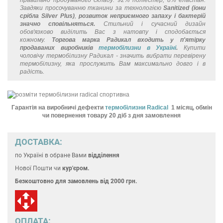
Завдяки просочуванню тканини за технологією
Sanitized (іони
срібла Silver Plus)
,
розвиток неприємного запаху і бактерій
значно сповільняться.
Стильний і сучасний дизайн
обов'язково виділить Вас з натовпу і сподобається
кожному.
Торгова марка Радикал входить у п'ятірку
продаваних виробників
термобілизни в Україні
.
Купити
чоловічу термобілизну Радикал - значить вибрати перевірену
термобілизну, яка прослужить Вам максимально довго і в
радість.
Гарантія на виробничі дефекти
термобілизни Radical
1 місяц, обмін
чи повернення товару 20 діб з дня замовлення
ДОСТАВКА:
по Україні
в обране Вами
відділення
Нової Пошти чи
кур'єром.
Безкоштовно для замовлень
від 2000 грн.
ОПЛАТА: