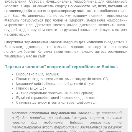
забарвлення. Сувора і функціональна термобілизна для справжнього
чоловіка. Якщо Ви любитель спорту і
обожнюєте біг, лижі, катання на
велосипеді або заняття в тренажерному залі
така термобілизна точно
для Вас. Не дивлячись на не велику товщину тканини, термокостюм
Magnum
потурбується про чоловіче здоров'я, зберігаючи комфортний
мікроклімат тіла. Достатня висота коміра джемпера захистить шию і
грудний відділ, зручні манжети на рукавах і кальсонах фіксують всі речі
на своїх місцях.
Спортивна термобілизна Radical Magnum для чоловіків
складається з
балаклави, джемпера та кальсон чорного кольору з невеликим
логотипом бренду. Купуючи такий комплект, скористайтесь розмірними
таблицями у нас на сайті.
Переваги чоловічої спортивної термобілизни Radical:
Вироблено в ЄС, Польща;
Пошиття згідно з сертифікатами стандартів якості ЄС;
Ідеальний крій і облягання по будь-якій фігурі;
Плоскі і міцні шви;
Антибактеріальне просочення іонами срібла;
Відмінні термозберігаючі і вологовивідні якості;
Стійкість до зносу, втрати кольору і деформації.
Чоловіча спортивна термобілизна Radical
– це прекрасний
вибір для чоловіків, що люблять і живуть спортом, а також
просто для любителів. Відмінні зносостійкі та
термозберігаючі якості термобілизни досягаються за рахунок
правильно продуманого складу: 92% поліестер, 8% еластан.