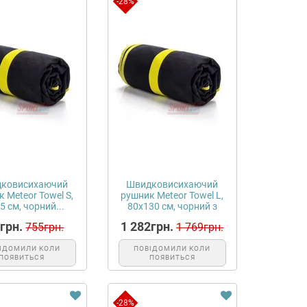
-28%
ковисихаючий
Швидковисихаючий
 Meteor Towel S,
рушник Meteor Towel L,
5 см, чорний...
80х130 см, чорний з
жовтим...
грн.
1 282грн.
755грн.
1 769грн.
ІДОМИЛИ КОЛИ
ПОВІДОМИЛИ КОЛИ
ПОЯВИТЬСЯ
ПОЯВИТЬСЯ
-28%