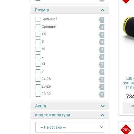
Розмір
Большой
1
Средний
3
XS
4
S
4
M
4
L
4
XL
3
7
2
Шви
24-26
2
рушни
27-29
2
110х
30-32
2
73
Акція
П
max температура
-28%