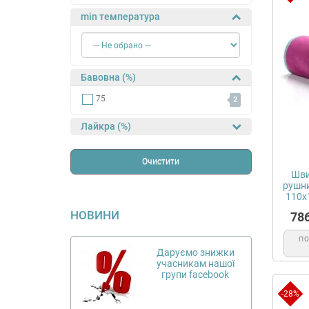
min температура
Бавовна (%)
75
2
Лайкра (%)
Очистити
Шви
рушни
110х
НОВИНИ
78
П
Даруємо знижки
учасникам нашої
групи facebook
-28%