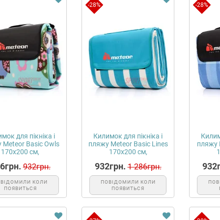
-28%
-28%
orto08/sportonline.store/www/admin/view/template/extension/module/d
мок для пікніка і
Килимок для пікніка і
Килим
 Meteor Basic Owls
пляжу Meteor Basic Lines
пляжу M
170х200 см,
170х200 см,
одонепроник...
водонепрони...
во
6грн.
932грн.
932г
932грн.
1 286грн.
ОВІДОМИЛИ КОЛИ
ПОВІДОМИЛИ КОЛИ
ПОВ
ПОЯВИТЬСЯ
ПОЯВИТЬСЯ