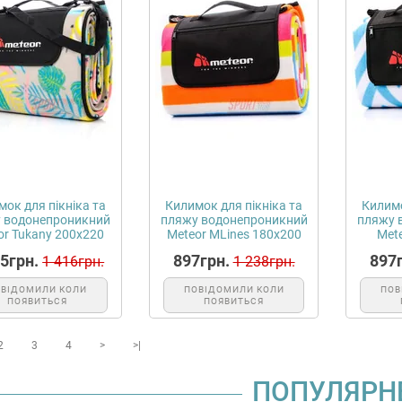
ок для пікніка та
Килимок для пікніка та
Килимо
 водонепроникний
пляжу водонепроникний
пляжу 
or Tukany 200х220
Meteor MLines 180х200
Mete
см,...
см,...
25грн.
897грн.
897г
1 416грн.
1 238грн.
ОВІДОМИЛИ КОЛИ
ПОВІДОМИЛИ КОЛИ
ПОВ
ПОЯВИТЬСЯ
ПОЯВИТЬСЯ
2
3
4
>
>|
ПОПУЛЯРН