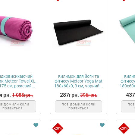
дковисихаючий
Килимок для йоги та
Килим
к Meteor Towel XL,
фітнесу Meteor Yoga Mat
фітнес
175 см, рожевий...
180x60x0, 3 см, чорний...
180x60x
6грн.
287грн.
437
1 085грн.
396грн.
ОВІДОМИЛИ КОЛИ
ПОВІДОМИЛИ КОЛИ
ПОВ
ПОЯВИТЬСЯ
ПОЯВИТЬСЯ
-28%
-28%