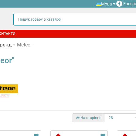
Faceb
Мова
ОНТАКТИ
ренд
Meteor
eor"
На сторінці: