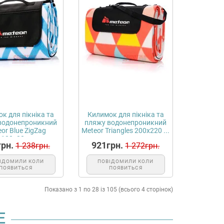
к для пікніка та
Килимок для пікніка та
водонепроникний
пляжу водонепроникний
or Blue ZigZag
Meteor Triangles 200х220 ...
180х20...
рн.
921грн.
1 238грн.
1 272грн.
ІДОМИЛИ КОЛИ
ПОВІДОМИЛИ КОЛИ
ПОЯВИТЬСЯ
ПОЯВИТЬСЯ
Показано з 1 по 28 із 105 (всього 4 сторінок)
Е