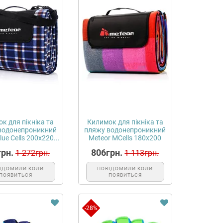
к для пікніка та
Килимок для пікніка та
водонепроникний
пляжу водонепроникний
lue Cells 200х220...
Meteor MCells 180х200
см,...
рн.
806грн.
1 272грн.
1 113грн.
ІДОМИЛИ КОЛИ
ПОВІДОМИЛИ КОЛИ
ПОЯВИТЬСЯ
ПОЯВИТЬСЯ
-28%