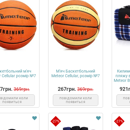
кетбольний м'яч
М'яч Баскетбольний
Килимо
 Cellular розмір №7
Meteor Cellular, розмір №7
пляжу 
Meteor B
7грн.
267грн.
921г
369грн.
369грн.
ОВІДОМИЛИ КОЛИ
ПОВІДОМИЛИ КОЛИ
ПОВ
ПОЯВИТЬСЯ
ПОЯВИТЬСЯ
-27%
-27%