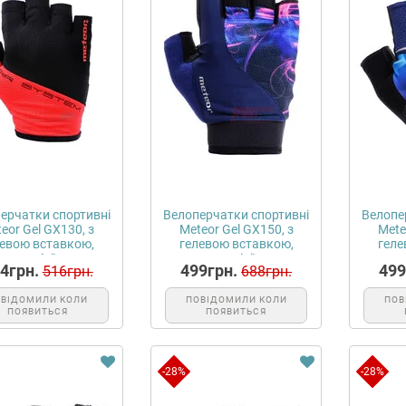
ерчатки спортивні
Велоперчатки спортивні
Велопе
eor Gel GX130, з
Meteor Gel GX150, з
Mete
левою вставкою,
гелевою вставкою,
геле
чоловічі\...
чоловічі\...
4грн.
499грн.
499
516грн.
688грн.
ОВІДОМИЛИ КОЛИ
ПОВІДОМИЛИ КОЛИ
ПОВ
ПОЯВИТЬСЯ
ПОЯВИТЬСЯ
-28%
-28%