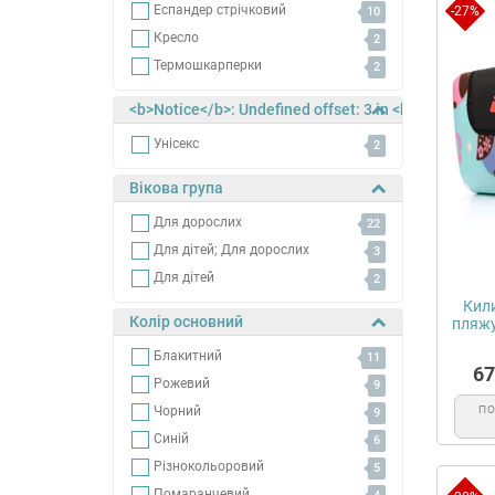
Еспандер стрічковий
-27%
10
Кресло
2
Термошкарперки
2
<b>Notice</b>: Undefined offset: 3 in <b>/home/sp
Унісекс
2
Вікова група
Для дорослих
22
Для дітей; Для дорослих
3
Для дітей
2
Кили
Колір основний
пляжу
Блакитний
11
в
67
Рожевий
9
Чорний
П
9
Синій
6
Різнокольоровий
5
Помаранчевий