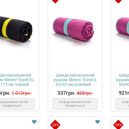
дковисихаючий
Швидковисихаючий
Швид
к Meteor Towel XL,
рушник Meteor Towel S,
рушник
175 см, чорний...
42х55 см, рожевий...
50х90
4грн.
337грн.
921г
1 013грн.
465грн.
ОВІДОМИЛИ КОЛИ
ПОВІДОМИЛИ КОЛИ
ПОВ
ПОЯВИТЬСЯ
ПОЯВИТЬСЯ
-28%
-28%