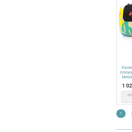
Килим
пляжу
Mete
1 0
П
1