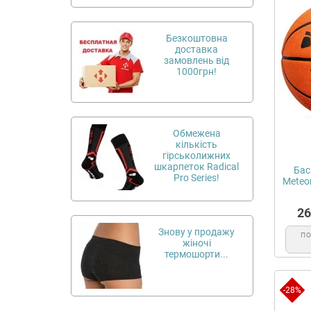
Безкоштовна
доставка
замовлень від
1000грн!
Обмежена
кількість
гірськолижних
шкарпеток Radical
Бас
Pro Series!
Meteor
26
Знову у продажу
П
жіночі
термошорти...
-28%