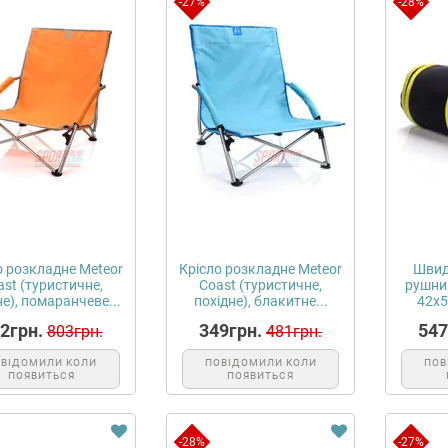
-27%
-28%
о розкладне Meteor
Крісло розкладне Meteor
Швид
ast (туристичне,
Coast (туристичне,
рушник
не), помаранчеве...
похідне), блакитне...
42х5
2грн.
349грн.
547
803грн.
481грн.
ОВІДОМИЛИ КОЛИ
ПОВІДОМИЛИ КОЛИ
ПОВ
ПОЯВИТЬСЯ
ПОЯВИТЬСЯ
-28%
-27%