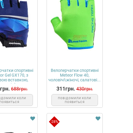
рчатки спортивні
Велоперчатки спортивні
or Gel GX170, з
Meteor Flow 40,
вою вставкою,
чоловічі\жіночі, салатові...
чоловічі\...
грн.
311грн.
688грн.
430грн.
ІДОМИЛИ КОЛИ
ПОВІДОМИЛИ КОЛИ
ПОЯВИТЬСЯ
ПОЯВИТЬСЯ
-28%