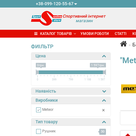
+38-099-120-55-67
Спортивний інтернет
магазин
КАТАЛОГ ТОВАРІВ
УМОВИ РОБОТИ
СТАТТІ
К
Б
ФИІЛЬТР
Цена
"Met
0грн.
1 597грн.
0
399
799
1 198
1 597
Наявність
Виробники
×
Meteor
Тип товару
Рушник
30