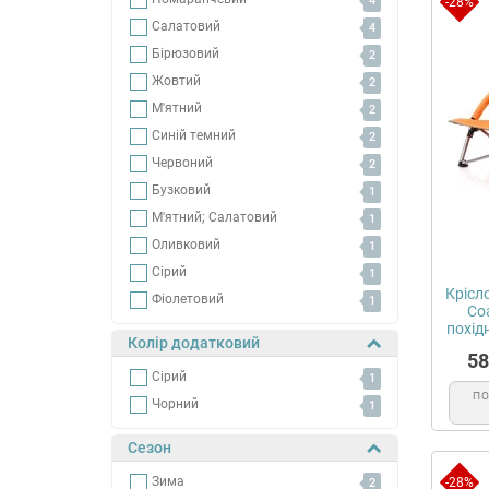
4
-28%
Салатовий
4
Бірюзовий
2
Жовтий
2
М'ятний
2
Синій темний
2
Червоний
2
Бузковий
1
М'ятний; Салатовий
1
Оливковий
1
Сірий
1
Крісл
Фіолетовий
1
Co
похід
Колір додатковий
58
Сірий
1
П
Чорний
1
Сезон
Зима
-28%
2