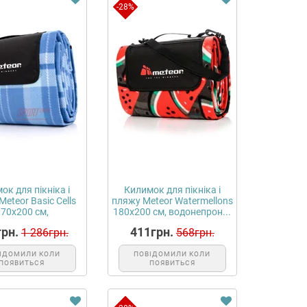
-28%
ream_filter_filters.tpl</b> on line <b>51</b>
ок для пікніка і
Килимок для пікніка і
eteor Basic Cells
пляжу Meteor Watermellons
170х200 см,
180х200 см, водонепрон...
донепрони...
рн.
411грн.
1 286грн.
568грн.
ІДОМИЛИ КОЛИ
ПОВІДОМИЛИ КОЛИ
ПОЯВИТЬСЯ
ПОЯВИТЬСЯ