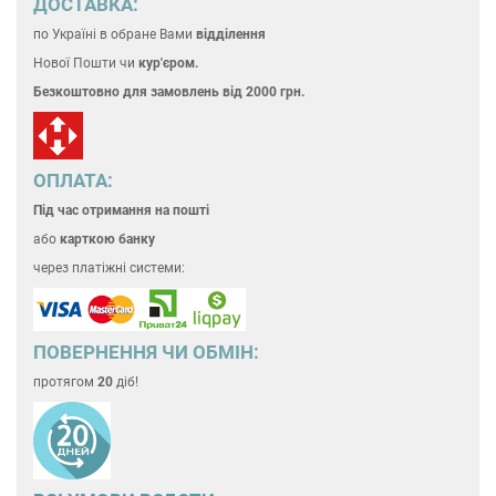
ДОСТАВКА:
по Україні
в обране Вами
відділення
Нової Пошти чи
кур'єром.
Безкоштовно для замовлень
від 2000 грн.
ОПЛАТА:
Під час отримання на пошті
або
карткою банку
через платіжні системи:
ПОВЕРНЕННЯ ЧИ ОБМІН:
протягом
20
діб!