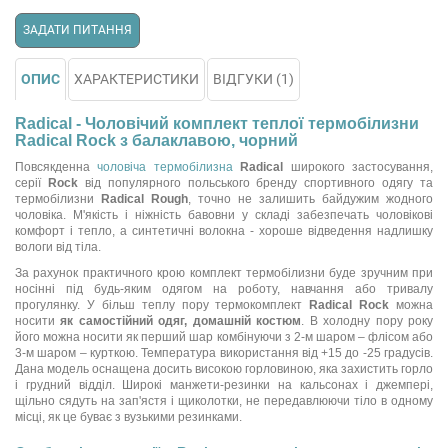
ЗАДАТИ ПИТАННЯ
ОПИС
ХАРАКТЕРИСТИКИ
ВІДГУКИ (1)
Radical - Чоловічий комплект теплої термобілизни
Radical Rock з балаклавою, чорний
Повсякденна
чоловіча термобілизна
Radical
широкого застосування,
серії
Rock
від популярного польського бренду спортивного одягу та
термобілизни
Radical Rough
, точно не залишить байдужим жодного
чоловіка. М'якість і ніжність бавовни у складі забезпечать чоловікові
комфорт і тепло, а синтетичні волокна - хороше відведення надлишку
вологи від тіла.
За рахунок практичного крою комплект термобілизни буде зручним при
носінні під будь-яким одягом на роботу, навчання або тривалу
прогулянку. У більш теплу пору термокомплект
Radical Rock
можна
носити
як самостійний одяг, домашній костюм
. В холодну пору року
його можна носити як перший шар комбінуючи з 2-м шаром – флісом або
3-м шаром – курткою. Температура використання від +15 до -25 градусів.
Дана модель оснащена досить високою горловиною, яка захистить горло
і грудний відділ. Широкі манжети-резинки на кальсонах і джемпері,
щільно сядуть на зап'ястя і щиколотки, не передавлюючи тіло в одному
місці, як це буває з вузькими резинками.