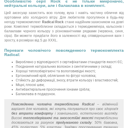
Особливістю серії Rock є не тільки микроначіс,
нейтральні кольори, але і балаклава в комплекті.
Цей аксесуар захистить всю голову, вуха і навіть частину обличчя від
хуртовини або холодного вітру. Для любителів прогулянок в будь-яку
негоду термокомплект
Radical Rock
стане надійним захисником на довгі
роки. Комплект термобілизни складається з термоджемпера, кальсонів і
балаклави чорного кольору з різноманітними рядками (червона, синя,
сіра). Ви можете придбати його в залежності від співвідношення ваги і
зросту, в розмірах від S до XXXL.
Переваги чоловічого повсякденного термокомплекта
Radical:
Вироблено у відповідності з сертифікатами стандартів якості ЄС;
Поєднання натуральних волокон з синтетичними у складі;
Хороші теплозберігаючі та вологовивідні якості;
Ергономічний крій, облягання по фігурі чоловіка;
Стійкість до деформації, зносу, втрати кольору і властивостей;
Міцні, плоскі шви;
Антибактеріальне просочення іонами срібла;
Балаклава в подарунок.
Повсякденна чоловіча термобілизна Radical
– відмінний
варіант для чоловіків, які хочуть піклуватися про своє здоров'я
без втрати комфорту
і зовнішнього, естетичного вигляду.
Високі
теплозберігаючі та зносостійкі якості
термобілизни
досягаються за рахунок
продуманого складу
: 50% бавовна,
45% поліестер, 5% еластан. Завдяки просочуванню тканини