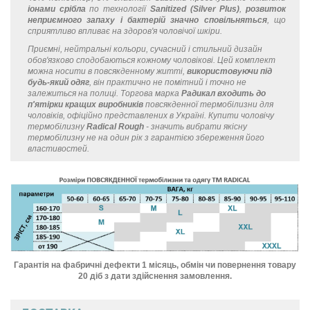
іонами срібла
по технології
Sanitized (Silver Plus)
,
розвиток
неприємного запаху і бактерій значно сповільняться
, що
сприятливо впливає на здоров'я чоловічої шкіри.
Приємні, нейтральні кольори, сучасний і стильний дизайн
обов'язково сподобаються кожному чоловікові. Цей комплект
можна носити в повсякденному житті,
використовуючи під
будь-який одяг
, він практично не помітний і точно не
залежиться на полиці. Торгова марка
Радикал входить до
п'ятірки кращих виробників
повсякденної термобілизни для
чоловіків, офіційно представлених в Україні. Купити чоловічу
термобілизну
Radical Rough
- значить вибрати якісну
термобілизну не на один рік з гарантією збереження його
властивостей.
Гарантія на фабричні дефекти 1 місяць, обмін чи повернення товару
20 діб з дати здійснення замовлення.