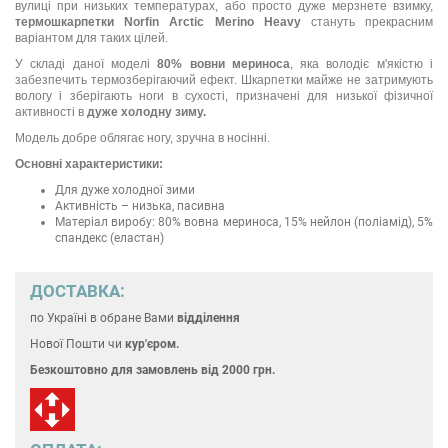
вулиці при низьких температурах, або просто дуже мерзнете взимку,
термошкарпетки Norfin Arctic Merino
Heavy
стануть прекрасним
варіантом для таких цілей.
У складі даної моделі
80% вовни мериноса
, яка володіє м'якістю і
забезпечить термозберігаючий ефект. Шкарпетки майже не затримують
вологу і зберігають ноги в сухості, призначені для низької фізичної
активності в
дуже холодну зиму.
Модель добре облягає ногу, зручна в носінні.
Основні характеристики:
Для дуже холодної зими
Активність – низька, пасивна
Матеріал виробу: 80% вовна мериноса, 15% нейлон (поліамід), 5%
спандекс (еластан)
ДОСТАВКА:
по Україні
в обране Вами
відділення
Нової Пошти чи
кур'єром.
Безкоштовно для замовлень
від 2000 грн.