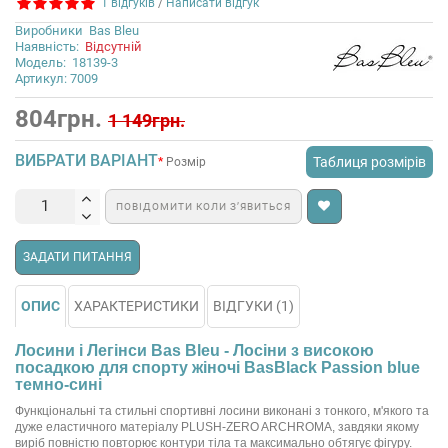
1 відгуків
/
Написати відгук
Виробники
Bas Bleu
Наявність:
Відсутній
Модель:
18139-3
Артикул: 7009
804грн.
1 149грн.
ВИБРАТИ ВАРІАНТ
Таблиця розмірів
Розмір
ПОВІДОМИТИ КОЛИ З’ЯВИТЬСЯ
ЗАДАТИ ПИТАННЯ
ОПИС
ХАРАКТЕРИСТИКИ
ВІДГУКИ (1)
Лосини і Легінси Bas Bleu - Лосіни з високою
посадкою для спорту жіночі BasBlack Passion blue
темно-сині
Функціональні та стильні спортивні лосини виконані з тонкого, м'якого та
дуже еластичного матеріалу PLUSH-ZERO ARCHROMA, завдяки якому
виріб повністю повторює контури тіла та максимально обтягує фігуру.