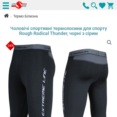
Термо Білизна
Чоловічі спортивні термолосини для спорту
Rough Radical Thunder, чорні з сірим
-34%