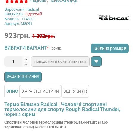
1 відгуків
/
Написати відгук
Виробники
Radical
Наявність:
Відсутній
Модель:
11439-1
Артикул: M8091
923грн.
1 393грн.
ВИБРАТИ ВАРІАНТ
Таблиця розмірів
Розмір
ПОВІДОМИТИ КОЛИ З’ЯВИТЬСЯ
ЗАДАТИ ПИТАННЯ
ОПИС
ХАРАКТЕРИСТИКИ
ВІДГУКИ (1)
Термо Білизна Radical - Чоловічі спортивні
термолосини для спорту Rough Radical Thunder,
чорні з сірим
Спортивні чоловічі термолосины (термоштани-тайтсы або
термокальсоны) Radical THUNDER