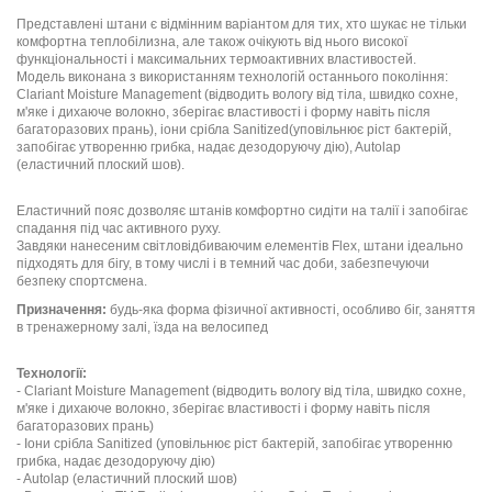
Представлені штани є відмінним варіантом для тих, хто шукає не тільки
комфортна теплобілизна, але також очікують від нього високої
функціональності і максимальних термоактивних властивостей.
Модель виконана з використанням технологій останнього покоління:
Clariant Moisture Management (відводить вологу від тіла, швидко сохне,
м'яке і дихаюче волокно, зберігає властивості і форму навіть після
багаторазових прань), іони срібла Sanitized(уповільнює ріст бактерій,
запобігає утворенню грибка, надає дезодоруючу дію), Autolap
(еластичний плоский шов).
Еластичний пояс дозволяє штанів комфортно сидіти на талії і запобігає
спадання під час активного руху.
Завдяки нанесеним світловідбиваючим елементів Flex, штани ідеально
підходять для бігу, в тому числі і в темний час доби, забезпечуючи
безпеку спортсмена.
Призначення:
будь-яка форма фізичної активності, особливо біг, заняття
в тренажерному залі, їзда на велосипед
Технології:
- Clariant Moisture Management (відводить вологу від тіла, швидко сохне,
м'яке і дихаюче волокно, зберігає властивості і форму навіть після
багаторазових прань)
- Іони срібла Sanitized (уповільнює ріст бактерій, запобігає утворенню
грибка, надає дезодоруючу дію)
- Autolap (еластичний плоский шов)