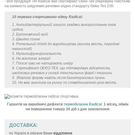
- Вся продукція ТМ Radical має сертифікат Oeko-Tex (перевірка текстилю
на наявність шкідливих речовин згідно стандарту Oeko-Tex 100.
10 переваг спортивного одягу Radical:
1. Антибактеріальний захист завдяки використанню іонів
срібла
2. Ергономічний крій
3. Швидко сохне
4. Ретельний підхід до виробництва (висока якість, передові
технології)
5. Мультифункціональність
6. Не викликає алергії
7. Плоскі шви не натирають шкіру
8. Сертифікат OEKO-TEX, що підтверджує відсутність
шкідливих речовин у складі текстильних фарб і тканини
9. Зберігає форму навіть після багаторазових прань
10. Не має аналогів на ринку по співвідношенню ціна-якість
Гарантія на виробничі дефекти
термобілизни Radical
1 місяц, обмін
чи повернення товару 20 діб з дня замовлення
ДОСТАВКА:
по Україні
в обране Вами
відділення