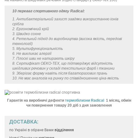
10 переваг спортивного одягу Radical:
1. Антибактеріальний захист завдяки використанню іонів
срібла
2. Ергономічний крій
3. Швидко сохне
4. Ретельний підхід до виробництва (висока якість, передові
технології)
5. Мультифункціональність
6. Не викликає алергії
7. Плоскі шви не натирають шкіру
8. Сертифікат OEKO-TEX, що підтверджує відсутність
шкідливих речовин у складі текстильних фарб і тканини
9. Зберігає форму навіть після багаторазових прань
10. Не має аналогів на ринку по співвідношенню ціна-якість
Гарантія на виробничі дефекти
термобілизни Radical
1 місяц, обмін
чи повернення товару 20 діб з дня замовлення
ДОСТАВКА:
по Україні
в обране Вами
відділення
Нової Пошти чи
кур'єром.