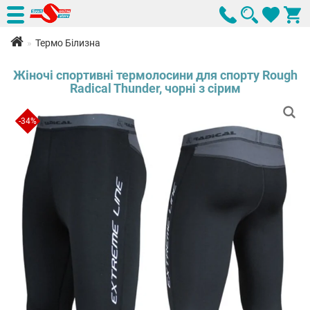
Термо Білизна
Жіночі спортивні термолосини для спорту Rough
Radical Thunder, чорні з сірим
-34%