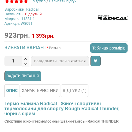
1 відгуків
/
Написати відгук
Виробники
Radical
Наявність:
Відсутній
Модель:
11381-1
Артикул: W8091
923грн.
1 393грн.
ВИБРАТИ ВАРІАНТ
Таблиця розмірів
Розмір
ПОВІДОМИТИ КОЛИ З’ЯВИТЬСЯ
ЗАДАТИ ПИТАННЯ
ОПИС
ХАРАКТЕРИСТИКИ
ВІДГУКИ (1)
Термо Білизна Radical - Жіночі спортивні
термолосини для спорту Rough Radical Thunder,
чорні з сірим
Спортивні жіночі термолосины (штани-тайтсы) Radical THUNDER