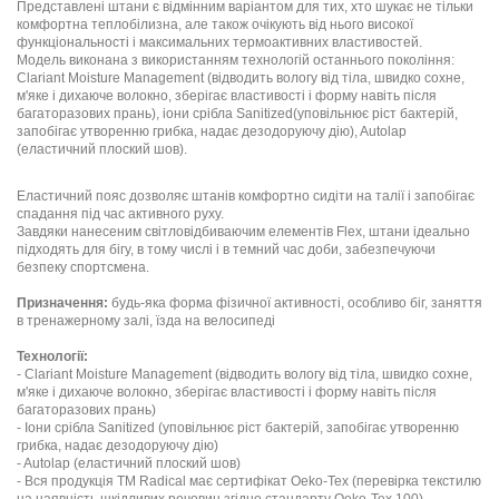
Представлені штани є відмінним варіантом для тих, хто шукає не тільки
комфортна теплобілизна, але також очікують від нього високої
функціональності і максимальних термоактивних властивостей.
Модель виконана з використанням технологій останнього покоління:
Clariant Moisture Management (відводить вологу від тіла, швидко сохне,
м'яке і дихаюче волокно, зберігає властивості і форму навіть після
багаторазових прань), іони срібла Sanitized(уповільнює ріст бактерій,
запобігає утворенню грибка, надає дезодоруючу дію), Autolap
(еластичний плоский шов).
Еластичний пояс дозволяє штанів комфортно сидіти на талії і запобігає
спадання під час активного руху.
Завдяки нанесеним світловідбиваючим елементів Flex, штани ідеально
підходять для бігу, в тому числі і в темний час доби, забезпечуючи
безпеку спортсмена.
Призначення:
будь-яка форма фізичної активності, особливо біг, заняття
в тренажерному залі, їзда на велосипеді
Технології:
- Clariant Moisture Management (відводить вологу від тіла, швидко сохне,
м'яке і дихаюче волокно, зберігає властивості і форму навіть після
багаторазових прань)
- Іони срібла Sanitized (уповільнює ріст бактерій, запобігає утворенню
грибка, надає дезодоруючу дію)
- Autolap (еластичний плоский шов)
- Вся продукція ТМ Radical має сертифікат Oeko-Tex (перевірка текстилю
на наявність шкідливих речовин згідно стандарту Oeko-Tex 100)