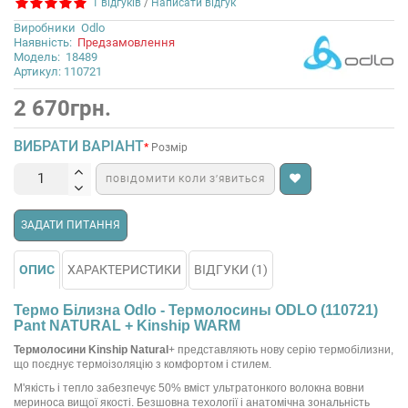
1 відгуків
/
Написати відгук
Виробники
Odlo
Наявність:
Предзамовлення
Модель:
18489
Артикул: 110721
2 670грн.
ВИБРАТИ ВАРІАНТ
Розмір
ПОВІДОМИТИ КОЛИ З’ЯВИТЬСЯ
ЗАДАТИ ПИТАННЯ
ОПИС
ХАРАКТЕРИСТИКИ
ВІДГУКИ (1)
Термо Білизна Odlo - Термолосины ODLO (110721)
Pant NATURAL + Kinship WARM
Термолосини Kinship Natural
+ представляють нову серію термобілизни,
що поєднує термоізоляцію з комфортом і стилем.
М'якість і тепло забезпечує 50% вміст ультратонкого волокна вовни
мериноса вищої якості. Безшовна техології і анатомічна зональність