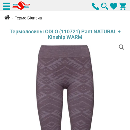
Термо Білизна
Термолосины ODLO (110721) Pant NATURAL +
Kinship WARM