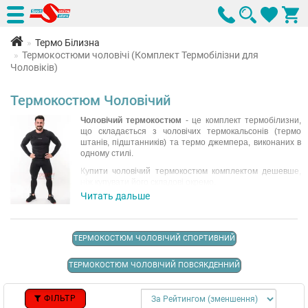
Термо Білизна
Термокостюми чоловічі (Комплект Термобілізни для
Чоловіків)
Термокостюм Чоловічий
Чоловічий термокостюм
- це комплект термобілизни,
що складається з чоловічих термокальсонів (термо
штанів, підштанників) та термо джемпера, виконаних в
одному стилі.
Купити чоловічий термокостюм комплектом дешевше,
ніж купувати його складові окремо.
Читать дальше
Деякі види термо костюмів мають у комплекті балаклаву
чи термошапку. Термокостюми для чоловіків можуть
бути повсякденним або спортивним, з різними
складами тканини та кольорів. Вибирайте термобілизну
ТЕРМОКОСТЮМ ЧОЛОВІЧИЙ СПОРТИВНИЙ
відповідно до умов майбутньої експлуатації, звертаючи
увагу на опис та характеристики.
ТЕРМОКОСТЮМ ЧОЛОВІЧИЙ ПОВСЯКДЕННИЙ
Читати повністю
ФІЛЬТР