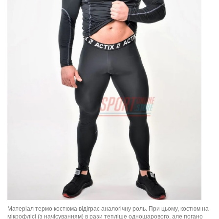
Матеріал термо костюма відіграє аналогічну роль. При цьому, костюм на
мікрофлісі (з начісуванням) в рази тепліше одношарового, але погано