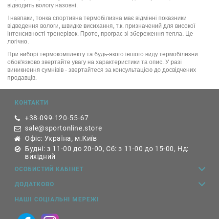
відводить вологу назовні.
І навпаки, тонка спортивна термобілизна має відмінні показники
відведення вологи, швидке висихання, т.к. призначений для високої
інтенсивності тренерівок. Проте, програє зі збереження тепла. Це
логічно.
При виборі термокомплекту та будь-якого іншого виду термобілизни
обов'язково звертайте увагу на характеристики та опис. У разі
виникнення сумнівів - звертайтеся за консультацією до досвідчених
продавців.
КОНТАКТИ
+38-099-120-55-67
sale@sportonline.store
Офіс: Україна, м.Київ
Будні: з 11-00 до 20-00, Сб: з 11-00 до 15-00, Нд:
вихідний
ОСОБИСТИЙ КАБІНЕТ
ДОДАТКОВО
НАШІ СОЦІАЛЬНІ МЕРЕЖІ