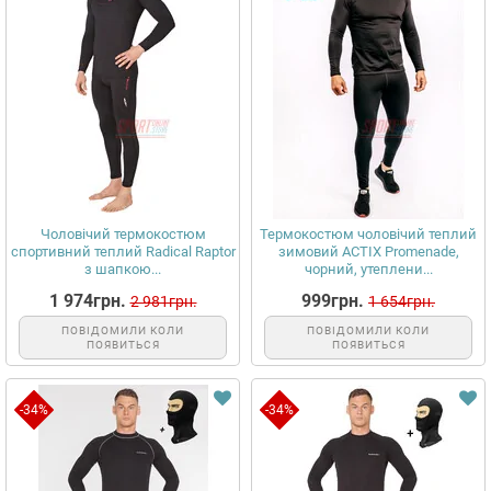
Чоловічий термокостюм
Термокостюм чоловічий теплий
спортивний теплий Radical Raptor
зимовий ACTIX Promenade,
з шапкою...
чорний, утеплени...
1 974грн.
999грн.
2 981грн.
1 654грн.
ПОВІДОМИЛИ КОЛИ
ПОВІДОМИЛИ КОЛИ
ПОЯВИТЬСЯ
ПОЯВИТЬСЯ
-34%
-34%