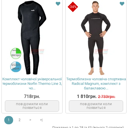
-34%
Комплект чоловічої універсальної
Термобілизна чоловіча спортивна
термобілизни Norfin Thermo Line 3,
Radical Magnum, комплект з
чо...
балаклавою...
718грн.
1 810грн.
2 733грн.
ПОВІДОМИЛИ КОЛИ
ПОВІДОМИЛИ КОЛИ
ПОЯВИТЬСЯ
ПОЯВИТЬСЯ
1
2
>
>|
Показано з 1 по 28 із 43 (всього 2 сторінок)