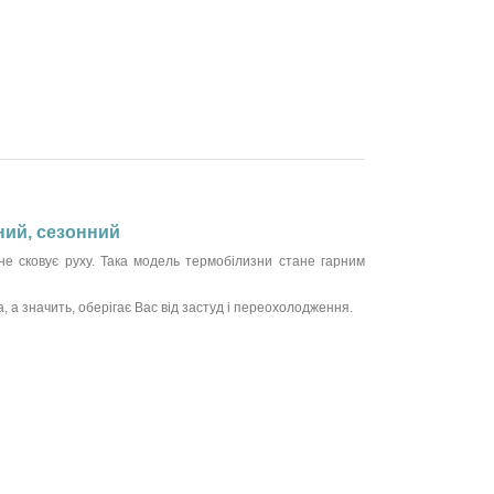
рний, сезонний
 не сковує руху. Така модель термобілизни стане гарним
, а значить, оберігає Вас від застуд і переохолодження.