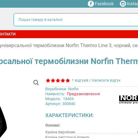
Facebook
Insta
ОНТАКТИ
універсальної термобілизни Norfin Thermo Line 3, чорний, с
сальної термобілизни Norfin Therm
1 відгуків
/
Написати відгук
Виробники
Norfin
Наявність:
Предзамовлення
Модель:
18404
Артикул: 300840
ХАРАКТЕРИСТИКИ:
Основні:
Країна виробник
Країна реєстрації бренду