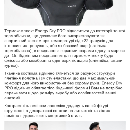
Термокомплект Energy Dry PRO відноситься до категорії тонкої
термобілизни, що дозволяє його використовувати як
спортивний костюм при температурі від +22 градусів для
інтенсивних тренувань, або як базовий шар (натільна
термобілизна), в поєднанні з верхніми шарами одягу, в морози
до -15. Відмінним поєднанням для термокомплекту буде
флісова або мембранна одяг верхніх шарів (олімпійка, штани,
куртка).
Тканина костюма відмінно тягнеться за рахунок структури
плетіння полотна і змісту еластану, що дає максимальний
комфорт для його використання без сорому рухів. Energy Dry
PRO відмінно облягає тіло будь-якої форми і Вам не потрібно
переживати щодо розміру виробу або особливостей вашої
анатомії.
Контрастні плоскі шви лонгсліва додадуть вашій фігурі
стрункості, а декоративні вставки на литках ніг та ліктях
помітно підкреслюють спортивний стиль.