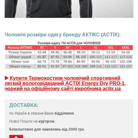
Чоловічі розміри одягу бренду АКТІКС (ACTIX):
▶️
Купити Термокостюм чоловічий спортивний
легкий вологовідвідний ACTIX Energy Dry PRO-1,
чорний на офіційному сайті виробника actix.ua
ДОСТАВКА:
по Україні
в обране Вами
відділення
Нової Пошти чи
кур'єром.
Безкоштовно для замовлень
від 2000 грн.