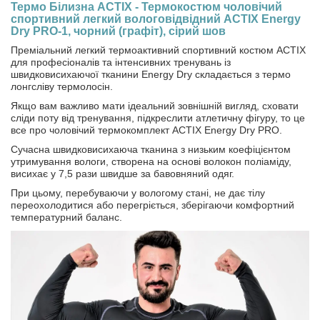
Термо Білизна ACTIX - Термокостюм чоловічий
спортивний легкий вологовідвідний ACTIX Energy
Dry PRO-1, чорний (графіт), сірий шов
Преміальний легкий термоактивний спортивний костюм ACTIX
для професіоналів та інтенсивних тренувань із
швидковисихаючої тканини Energy Dry складається з термо
лонгсліву термолосін.
Якщо вам важливо мати ідеальний зовнішній вигляд, сховати
сліди поту від тренування, підкреслити атлетичну фігуру, то це
все про чоловічий термокомплект ACTIX Energy Dry PRO.
Сучасна швидковисихаюча тканина з низьким коефіцієнтом
утримування вологи, створена на основі волокон поліаміду,
висихає у 7,5 рази швидше за бавовняний одяг.
При цьому, перебуваючи у вологому стані, не дає тілу
переохолодитися або перегріється, зберігаючи комфортний
температурний баланс.