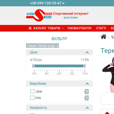
+38-099-120-55-67
Спортивний інтернет
магазин
КАТАЛОГ ТОВАРІВ
УМОВИ РОБОТИ
СТАТТІ
К
Т
ФІЛЬТР
×
ТОВАР: ТЕРМО БОДІ
Тер
Ціна
479
грн.
1199
479
481
497
553
1199
Виробник
Jiber
5
Kifa
2
Наявність