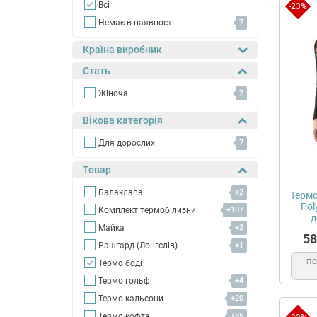
Всі
-23%
Немає в наявності
7
Країна виробник
Стать
Жіноча
7
Вікова категорія
Для дорослих
7
Товар
Балаклава
+2
Термо
Pol
Комплект термобілизни
+107
д
Майка
+2
58
Рашгард (Лонгслів)
+1
П
Термо боді
Термо гольф
+4
Термо кальсони
+20
Термо кофта
+35