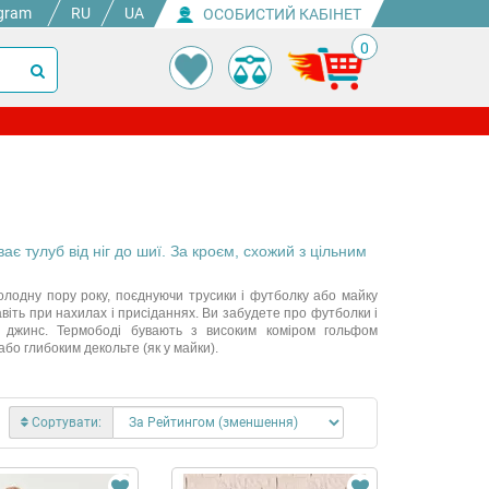
gram
RU
UA
ОСОБИСТИЙ КАБІНЕТ
0
ає тулуб від ніг до шиї. За кроєм, схожий з цільним
 холодну пору року, поєднуючи трусики і футболку або майку
віть при нахилах і присіданнях. Ви забудете про футболки і
о джинс. Термободі бувають з високим коміром гольфом
бо глибоким декольте (як у майки).
Сортувати: