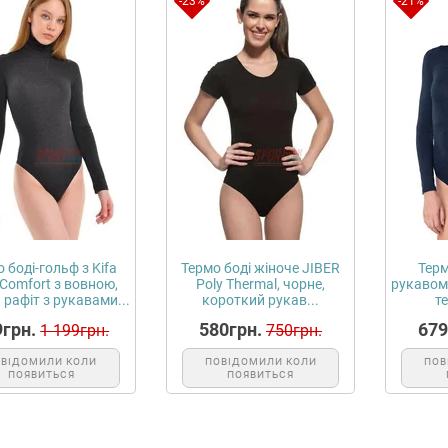
-23%
-21%
 боді-гольф з Kifa
Термо боді жіноче JIBER
Терм
Comfort з вовною,
Poly Thermal, чорне,
рукавом 
 рафіт з рукавами...
короткий рукав...
т
9грн.
580грн.
679
1 199грн.
750грн.
ОВІДОМИЛИ КОЛИ
ПОВІДОМИЛИ КОЛИ
ПОВ
ПОЯВИТЬСЯ
ПОЯВИТЬСЯ