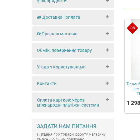
Як придбати
Доставка і оплата
-0%
Про наш магазин
Обмін, повернення товару
Угада з користувачами
Контакти
Термоб
лег
T
Оплата карткою через
1 298
міжнародні платіжні системи
ЗАДАТИ НАМ ПИТАННЯ
Питання про товари, роботу магазину
та все, що з цим пов'язано