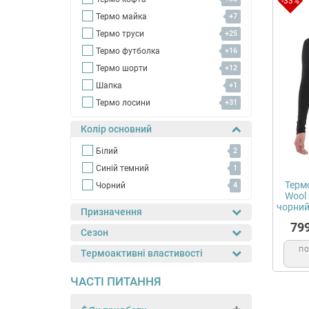
-33%
Термо майка
+7
Термо труси
+25
Термо футболка
+16
Термо шорти
+12
Шапка
+1
Термо лосини
+31
Колір основний
Білий
2
Синій темний
1
Термо
Чорний
4
Wool 
чорний
Призначення
79
Сезон
П
Термоактивні властивості
ЧАСТІ ПИТАННЯ