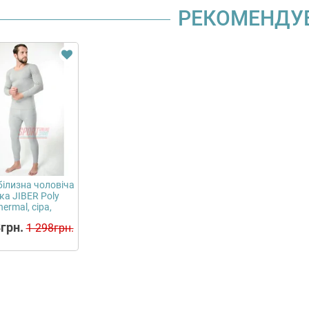
РЕКОМЕНДУ
ілизна чоловіча
ка JIBER Poly
hermal, сіра,
комплект...
грн.
1 298грн.