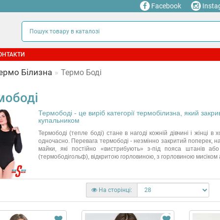
Facebook
Insta
ОНТАКТИ
ермо Білизна
Термо Боді
мободі
Термободі - це виріб категорії термобілизна, який закрив
купальником
Термободі (тепле боді) стане в нагоді кожній дівчині і жінці в
одночасно. Перевага термободі - незмінно закритий поперек, на
майки, які постійно «вистрибують» з-під пояса штанів аб
(термободігольф), відкритою горловиною, з горловиною мисіком а
На сторінці: