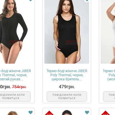
 боді жіноче JIBER
Термо боді жіноче JIBER
Термо 
y Thermal, чорне,
Poly Thermal, чорне,
Pol
овгий рукав...
широка бритель...
(мол
0грн.
479грн.
754грн.
ОВІДОМИЛИ КОЛИ
ПОВІДОМИЛИ КОЛИ
ПОВ
ПОЯВИТЬСЯ
ПОЯВИТЬСЯ