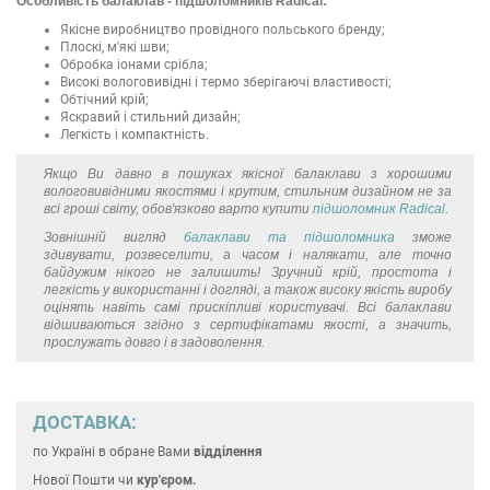
Особливість балаклав - підшоломників Radical:
Якісне виробництво провідного польського бренду;
Плоскі, м'які шви;
Обробка іонами срібла;
Високі вологовивідні і термо зберігаючі властивості;
Обтічний крій;
Яскравий і стильний дизайн;
Легкість і компактність.
Якщо Ви давно в пошуках якісної балаклави з хорошими
вологовивідними якостями і крутим, стильним дизайном не за
всі гроші світу, обов'язково варто купити
підшоломник Radical
.
Зовнішній вигляд
балаклави та підшоломника
зможе
здивувати, розвеселити, а часом і налякати, але точно
байдужим нікого не залишить! Зручний крій, простота і
легкість у використанні і догляді, а також високу якість виробу
оцінять навіть самі прискіпливі користувачі. Всі балаклави
відшиваються згідно з сертифікатами якості, а значить,
прослужать довго і в задоволення.
ДОСТАВКА:
по Україні
в обране Вами
відділення
Нової Пошти чи
кур'єром.