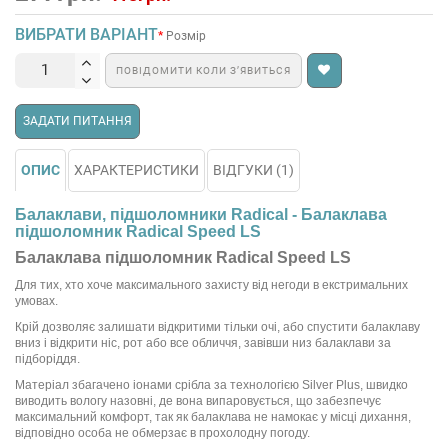
ВИБРАТИ ВАРІАНТ
Розмір
ПОВІДОМИТИ КОЛИ З’ЯВИТЬСЯ
ЗАДАТИ ПИТАННЯ
ОПИС
ХАРАКТЕРИСТИКИ
ВІДГУКИ (1)
Балаклави, підшоломники Radical - Балаклава
підшоломник Radical Speed LS
Балаклава підшоломник Radical Speed LS
Для тих, хто хоче максимального захисту від негоди в екстримальних
умовах.
Крій дозволяє залишати відкритими тільки очі, або спустити балаклаву
вниз і відкрити ніс, рот або все обличчя, завівши низ балаклави за
підборіддя.
Матеріал збагачено іонами срібла за технологією Silver Plus, швидко
виводить вологу назовні, де вона випаровується, що забезпечує
максимальний комфорт, так як балаклава не намокає у місці дихання,
відповідно особа не обмерзає в прохолодну погоду.