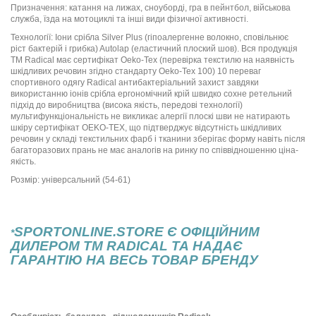
Призначення: катання на лижах, сноуборді, гра в пейнтбол, військова
служба, їзда на мотоциклі та інші види фізичної активності.
Технології: Іони срібла Silver Plus (гіпоалергенне волокно, сповільнює
ріст бактерій і грибка) Autolap (еластичний плоский шов). Вся продукція
ТМ Radical має сертифікат Oeko-Tex (перевірка текстилю на наявність
шкідливих речовин згідно стандарту Oeko-Tex 100) 10 переваг
спортивного одягу Radical антибактеріальний захист завдяки
використанню іонів срібла ергономічний крій швидко сохне ретельний
підхід до виробництва (висока якість, передові технології)
мультифункціональність не викликає алергії плоскі шви не натирають
шкіру сертифікат OEKO-TEX, що підтверджує відсутність шкідливих
речовин у складі текстильних фарб і тканини зберігає форму навіть після
багаторазових прань не має аналогів на ринку по співвідношенню ціна-
якість.
Розмір: універсальний (54-61)
SPORTONLINE.STORE Є ОФІЦІЙНИМ
*
ДИЛЕРОМ ТМ RADICAL ТА НАДАЄ
ГАРАНТІЮ НА ВЕСЬ ТОВАР БРЕНДУ