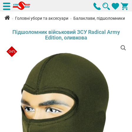
Головні убори та аксесуари
Балаклави, підшоломники
Підшоломник військовий ЗСУ Radical Army
Edition, оливкова
-34%