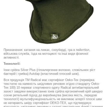
Призначення: катання на лижах, сноуборді, гра в пейнтбол,
військова служба, їзда на мотоциклі та інші види фізичної
активності.
Технології:
Іони срібла Silver Plus (гіпоалергенне волокно, сповільнює ріст
бактерій і грибка) Autolap (еластичний плоский шов).
Вся продукція ТМ Radical має сертифікат Oeko-Tex (перевірка
текстилю на наявність шкідливих речовин згідно стандарту Oeko-
Tex 100) 10 переваг спортивного одягу Radical антибактеріальний
захист завдяки використанню іонів срібла ергономічний крій швидко
сохне ретельний підхід до виробництва (висока якість, передові
технології) мультифункціональність не викликає алергії плоскі шви
не натирають шкіру сертифікат OEKO-TEX, що підтверджує
відсутність шкідливих речовин у складі текстильних фарб і тканини