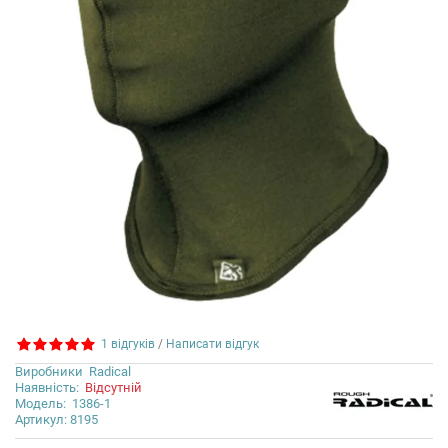
1 відгуків
/
Написати відгук
Виробники
Radical
Наявність:
Відсутній
Модель:
1386-1
Артикул: 8195