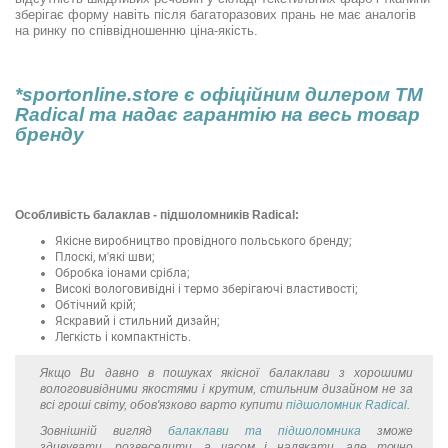
зберігає форму навіть після багаторазових прань не має аналогів
на ринку по співвідношенню ціна-якість.
*sportonline.store є офіційним дилером ТМ
Radical та надає гарантію на весь товар
бренду
Особливість балаклав - підшоломників Radical:
Якісне виробництво провідного польського бренду;
Плоскі, м'які шви;
Обробка іонами срібла;
Високі вологовивідні і термо зберігаючі властивості;
Обтічний крій;
Яскравий і стильний дизайн;
Легкість і компактність.
Якщо Ви давно в пошуках якісної балаклави з хорошими
вологовивідними якостями і крутим, стильним дизайном не за
всі гроші світу, обов'язково варто купити
підшоломник Radical
.
Зовнішній вигляд
балаклави та підшоломника
зможе
здивувати, розвеселити, а часом і налякати, але точно