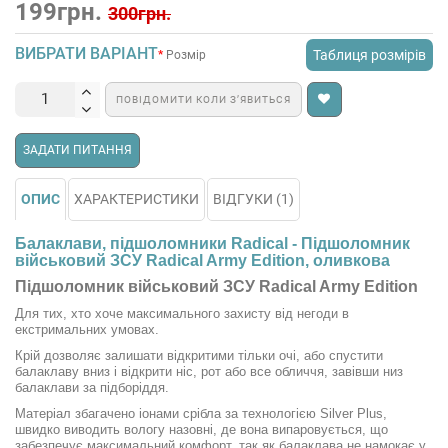
199грн.
300грн.
ВИБРАТИ ВАРІАНТ
Таблиця розмірів
Розмір
ПОВІДОМИТИ КОЛИ З’ЯВИТЬСЯ
ЗАДАТИ ПИТАННЯ
ОПИС
ХАРАКТЕРИСТИКИ
ВІДГУКИ (1)
Балаклави, підшоломники Radical - Підшоломник
військовий ЗСУ Radical Army Edition, оливкова
Підшоломник військовий ЗСУ Radical Army Edition
Для тих, хто хоче максимального захисту від негоди в
екстримальних умовах.
Крій дозволяє залишати відкритими тільки очі, або спустити
балаклаву вниз і відкрити ніс, рот або все обличчя, завівши низ
балаклави за підборіддя.
Матеріал збагачено іонами срібла за технологією Silver Plus,
швидко виводить вологу назовні, де вона випаровується, що
забезпечує максимальний комфорт, так як балаклава не намокає у