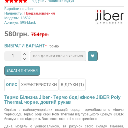
1 відгуків
/
Написати відгук
Виробники
Jiber
Наявність:
Предзамовлення
Модель:
18532
Артикул: 595-black
580грн.
754грн.
ВИБРАТИ ВАРІАНТ
Розмір
ПОВІДОМИТИ КОЛИ З’ЯВИТЬСЯ
ЗАДАТИ ПИТАННЯ
ОПИС
ХАРАКТЕРИСТИКИ
ВІДГУКИ (1)
Термо Білизна Jiber - Термо боді жіноче JIBER Poly
Thermal, чорне, довгий рукав
Однією з найпопулярніших позицій серед термобілизни є жіноче
термободі. Термо боді серії
Poly Thermal
від турецького бренду
JIBER
безсумнівно підкорить Вас своєю якістю і зносотривкістю.
Дана модель є універсальною, за рахунок свого складу тканини,