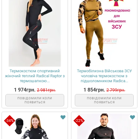
Термокостюм спортивний
Термобілизна Військова ЗСУ
жіночий теплий Radical Raptor з
чоловіча термокостюм з
термошапкою...
підшоломником Radica...
1 974грн.
1 854грн.
2 981грн.
2 799грн.
ПОВІДОМИЛИ КОЛИ
ПОВІДОМИЛИ КОЛИ
ПОЯВИТЬСЯ
ПОЯВИТЬСЯ
-34%
-22%