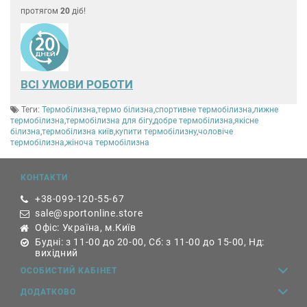
протягом
20
діб!
ВСІ УМОВИ РОБОТИ
Теги:
Термобілизна
,
термо білизна
,
спортивне термобілизна
,
лижне
термобілизна
,
термобілизна для бігу
,
добре термобілизна
,
якісне
білизна
,
термобілизна київ
,
купити термобілизну
,
чоловіче
термобілизна
,
жіноча термобілизна
КОНТАКТИ
+38-099-120-55-67
sale@sportonline.store
Офіс: Україна, м.Київ
Будні: з 11-00 до 20-00, Сб: з 11-00 до 15-00, Нд:
вихідний
ОСОБИСТИЙ КАБІНЕТ
ДОДАТКОВО