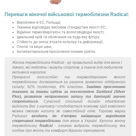
Переваги жіночої військової термобілизни Radical:
Вироблено в ЄС, Польща;
Тканина відповідає високим стандартам якості ЄС;
Відмінні термозберігаючі та вологовідвідні якості;
Ідеальний крій та облягання на будь-яку фігуру;
Стійкість до зносу, втрати кольору та деформації;
Плоскі та міцні шви;
Антибактеріальне просочення іонами срібла.
Жіноча термобілизна Radical - це правильний вибір для жінок і
дівчат, які люблять і живуть спортом, а також для любителів
активних наргузок.
Прекрасні зносостійкі та термозберігаючі якості
термобілизни досягаються за рахунок грамотно підібраного
складу: 92% поліестер, 8% еластан.
Завдяки просоченню
тканини за іонами срібла за технологією Sanitized (Silver
Plus), розвиток неприємного запаху та бактерій значно
скоротиться.
Сучасний стильний дизайн обов'язково
виділить Вас з натовпу і сподобається кожному. Цей комплект
можна сміливо носити як самостійний одяг. Торгова марка
Радикал
входить до п'ятірки найкращих виробників
спортивної термобілизни
для жінок в Україні. Купити жіночу
термобілизну
Radical
- означає вибрати термобілизну, яка
подбає про якість та комфорт Вашого тренування.