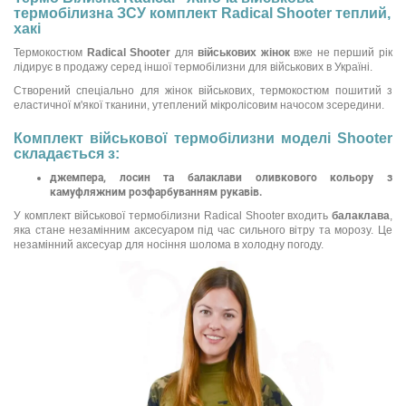
термобілизна ЗСУ комплект Radical Shooter теплий,
хакі
Термокостюм
Radical Shooter
для
військових жінок
вже не перший рік
лідирує в продажу серед іншої термобілизни для військових в Україні.
Створений спеціально для жінок військових, термокостюм пошитий з
еластичної м'якої тканини, утеплений мікролісовим начосом зсередини.
Комплект військової термобілизни моделі Shooter
складається з:
джемпера, лосин та балаклави оливкового кольору з
камуфляжним розфарбуванням рукавів.
У комплект військової термобілизни Radical Shooter входить
балаклава
,
яка стане незамінним аксесуаром під час сильного вітру та морозу. Це
незамінний аксесуар для носіння шолома в холодну погоду.