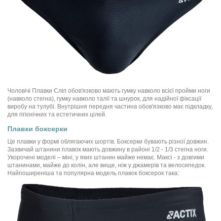
Чоловічі Плавки Сліп обов'язково мають гумку навколо всієї пройми ноги
(навколо стегна), гумку навколо талії та шнурок, для надійної фіксації
виробу на тулубі. Внутрішня передня частина обов'язково має підкладку,
для гігієнічних та естетичних цілей.
Плавки боксерки
Це плавки у формі облягаючих шортів. Боксерки бувають різної довжин.
Зазвичай штанини плавок мають довжину в районі 1/2 - 1/3 стегна ноги.
Укорочені моделі – міні, у яких штанин майже немає. Максі - з довгими
штанинами, майже до колін, але вище, ніж у джамерів та велосипедок.
Найпоширеніша та популярна модель плавок боксерок така: