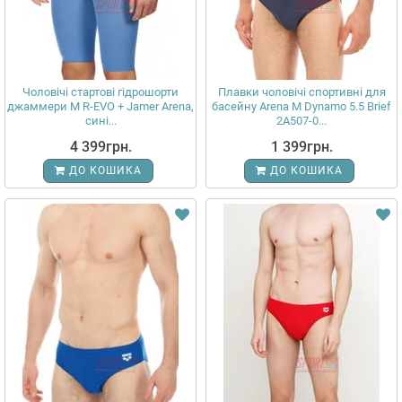
Чоловічі стартові гідрошорти
Плавки чоловічі спортивні для
джаммери M R-EVO + Jamer Arena,
басейну Arena M Dynamo 5.5 Brief
сині...
2A507-0...
4 399грн.
1 399грн.
ДО КОШИКА
ДО КОШИКА