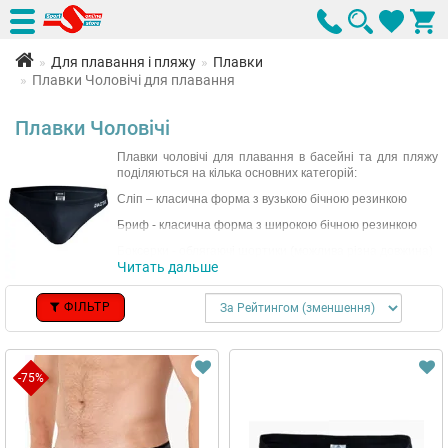
Для плавання і пляжу
Плавки
Плавки Чоловічі для плавання
Плавки Чоловічі
Плавки чоловічі для плавання в басейні та для пляжу
поділяються на кілька основних категорій:
Сліп – класична форма з вузькою бічною резинкою
Бриф - класична форма з широкою бічною резинкою
Боксерки - облягаючі шортики (можлива різна довжина)
Читать дальше
Ждамери - облягаючи боксерки зі штанинами до колін.
Чоловічі плавки відрізняються від трусів в основному
ФІЛЬТР
матеріалом, який завжди у даної продукції синтетичний
на 100% (поліестер або поліамід); наявністю шнурка
для надійної фіксації на тілі, який перешкоджає
сповзанню виробу під час плавання в басейні та на
-75%
відкритій воді; пізкладною у передній частині, яка має
візуально маскувати фізіологічні особливості чоловіка.
Читати повністю