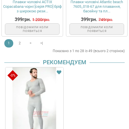
Плавки чоловічі ACTIX
Плавки чоловічі Atlantic beach
Copacabana чорні [серія PRO] бріф
7605_018-67 для плавання,
з широкою рези...
басейну та пл...
399грн.
399грн.
1 200грн.
749грн.
ПОВІДОМИЛИ КОЛИ
ПОВІДОМИЛИ КОЛИ
ПОЯВИТЬСЯ
ПОЯВИТЬСЯ
1
2
>
>|
Показано з 1 по 28 із 49 (всього 2 сторінок)
РЕКОМЕНДУЕМ
-0%