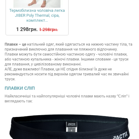
Термобілизна чоловіча легка
JIBER Poly Thermal, сіра,
комплект...
1 298грн.
1 298грн.
Плавки – це
натільний одяг, який одягається на нижню частину тіла, та
призначений виключно для плавання чи пляжного відпочинку.
Плавки можуть бути самостійною частиною одягу - чоловічі плавки,
або частиною купальника - жіночі плавки. Іншими словами - це труси
для плавання, у цивілізованому виконанні.
АЛЕ, дуже важливо! Плавки, це НЕ спідня білизна! Їх дуже не
рекомендується носити під верхнім одягом тривалий час як звичайні
труси.
ПЛАВКИ СЛІП
Найкласичніші та найпопулярніші чоловічі плавки мають назву "Сліп" і
виглядають так: