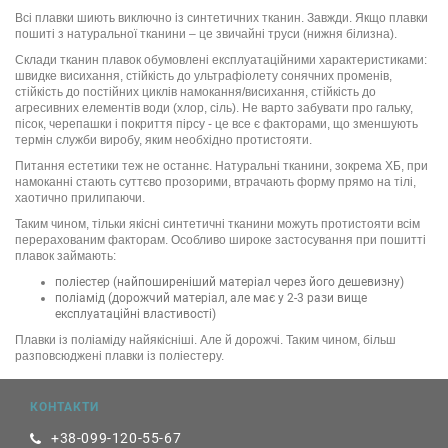
Всі плавки шиють виключно із синтетичних тканин. Завжди. Якщо плавки
пошиті з натуральної тканини – це звичайні труси (нижня білизна).
Склади тканин плавок обумовлені експлуатаційними характеристиками:
швидке висихання, стійкість до ультрафіолету сонячних променів,
стійкість до постійних циклів намокання/висихання, стійкість до
агресивних елементів води (хлор, сіль). Не варто забувати про гальку,
пісок, черепашки і покриття пірсу - це все є факторами, що зменшують
термін служби виробу, яким необхідно протистояти.
Питання естетики теж не останнє. Натуральні тканини, зокрема ХБ, при
намоканні стають суттєво прозорими, втрачають форму прямо на тілі,
хаотично прилипаючи.
Таким чином, тільки якісні синтетичні тканини можуть протистояти всім
перерахованим факторам. Особливо широке застосування при пошитті
плавок займають:
поліестер (найпоширеніший матеріал через його дешевизну)
поліамід (дорожчий матеріал, але має у 2-3 рази вище
експлуатаційні властивості)
Плавки із поліаміду найякісніші. Але й дорожчі. Таким чином, більш
разповсюджені плавки із поліестеру.
КОНТАКТИ
+38-099-120-55-67