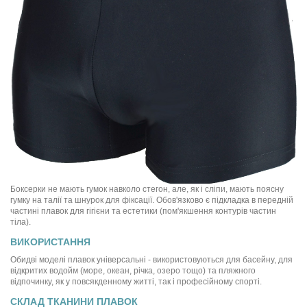
Боксерки не мають гумок навколо стегон, але, як і сліпи, мають поясну
гумку на талії та шнурок для фіксації. Обов'язково є підкладка в передній
частині плавок для гігієни та естетики (пом'якшення контурів частин
тіла).
ВИКОРИСТАННЯ
Обидві моделі плавок універсальні - використовуються для басейну, для
відкритих водойм (море, океан, річка, озеро тощо) та пляжного
відпочинку, як у повсякденному житті, так і професійному спорті.
СКЛАД ТКАНИНИ ПЛАВОК