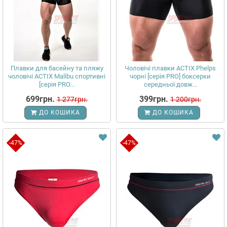
Плавки для басейну та пляжу
Чоловічі плавки ACTIX Phelps
чоловічі ACTIX Malibu спортивні
чорні [серія PRO] боксерки
[серія PRO...
середньої довж...
699грн.
399грн.
1 277грн.
1 200грн.
ДО КОШИКА
ДО КОШИКА
-47%
-47%