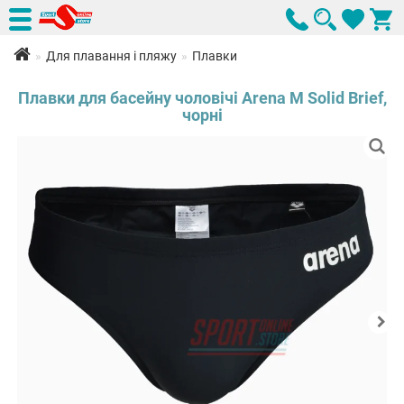
Для плавання і пляжу
Плавки
Плавки для басейну чоловічі Arena M Solid Brief,
чорні