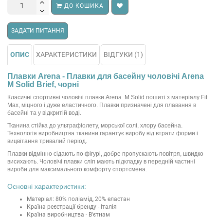
ДО КОШИКА
ЗАДАТИ ПИТАННЯ
ОПИС
ХАРАКТЕРИСТИКИ
ВІДГУКИ (1)
Плавки Arena - Плавки для басейну чоловічі Arena
M Solid Brief, чорні
Класичні спортивні чоловічі плавки Arena M Solid пошиті з матеріалу Fit
Max, міцного і дуже еластичного. Плавки призначені для плавання в
басейні та у відкритій воді.
Тканина стійка до ультрафіолету, морської солі, хлору басейна.
Технологія виробництва тканини гарантує виробу від втрати форми і
вицвітання тривалий період.
Плавки відмінно сідають по фігурі, добре пропускають повітря, швидко
висихають. Чоловічі плавки сліп мають підкладку в передній частині
вироби для максимального комфорту спортсмена.
Основні характеристики:
Матеріал: 80% поліамід, 20% еластан
Країна реєстрації бренду - Італія
Країна виробництва - В'єтнам