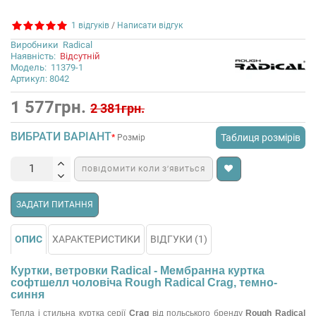
1 відгуків
/
Написати відгук
Виробники
Radical
Наявність:
Відсутній
Модель:
11379-1
Артикул: 8042
1 577грн.
2 381грн.
ВИБРАТИ ВАРІАНТ
Таблиця розмірів
Розмір
ПОВІДОМИТИ КОЛИ З’ЯВИТЬСЯ
ЗАДАТИ ПИТАННЯ
ОПИС
ХАРАКТЕРИСТИКИ
ВІДГУКИ (1)
Куртки, ветровки Radical - Мембранна куртка
софтшелл чоловіча Rough Radical Crag, темно-
синня
Тепла і стильна куртка серії
Crag
від польського бренду
Rough Radical