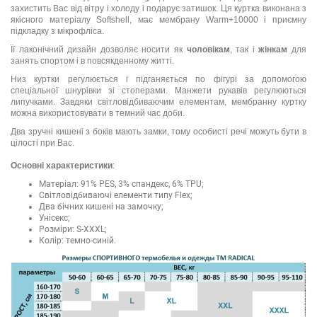
захистить Вас від вітру і холоду і подарує затишок. Ця куртка виконана з
якісного матеріалу Softshell, має мембрану Warm+10000 і приємну
підкладку з мікрофліса.
Її лаконічний дизайн дозволяє носити як
чоловікам
, так і
жінкам
для
занять спортом і в повсякденному житті.
Низ куртки регулюється і підганяється по фігурі за допомогою
спеціальної шнурівки зі стоперами. Манжети рукавів регулюються
липучками. Завдяки світловідбиваючим елементам, мембранну куртку
можна використовувати в темний час доби.
Два зручні кишені з боків мають замки, тому особисті речі можуть бути в
цілості при Вас.
Основні характеристики
:
Матеріал: 91% PES, 3% спандекс, 6% TPU;
Світловідбиваючі елементи типу Flex;
Два бічних кишені на замочку;
Унісекс;
Розміри: S-XXXL;
Колір: темно-синій.