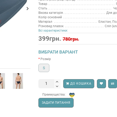
Товар
Стать
Чо
Вікова категорія
Для до
Колір основний
Матеріал
Еластан; По
Різновид плавок
Сліп (кл
Всі характеристики:
399грн.
780грн.
ВИБРАТИ ВАРІАНТ
Розмір
S
ДО КОШИКА
Преимущества:
ЗАДАТИ ПИТАННЯ