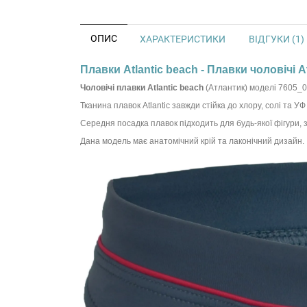
ОПИС
ХАРАКТЕРИСТИКИ
ВІДГУКИ (1)
Плавки Atlantic beach - Плавки чоловічі A
Чоловічі плавки
Atlantic beach
(Атлантик) моделі 7605_01
Тканина плавок Atlantic завжди стійка до хлору, солі та У
Середня посадка плавок підходить для будь-якої фігури, 
Дана модель має анатомічний крій та лаконічний дизайн.