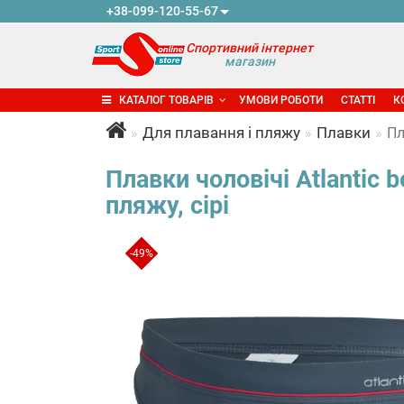
+38-099-120-55-67
Спортивний інтернет
магазин
КАТАЛОГ ТОВАРІВ
УМОВИ РОБОТИ
СТАТТІ
К
Для плавання і пляжу
Плавки
Пл
Плавки чоловічі Atlantic 
пляжу, сірі
-49%