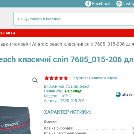
Facebook
Insta
ОНТАКТИ
авки чоловічі Atlantic beach класичні сліп 7605_015-206 для
beach класичні сліп 7605_015-206 д
1 відгуків
/
Написати відгук
Виробники
Atlantic beach
Наявність:
На складі
Модель:
18792
Артикул: 7605_015-206
ХАРАКТЕРИСТИКИ:
Основні:
Країна виробник
П
Країна реєстрації бренду
П