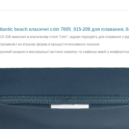
tlantic beach класичні сліп 7605_015-206 для плавання, б
5-206 виконані в класичному стилі "сліп", чудово підходять для плавання у від
Ф променів і не втрачає форму в процесі інтенсивного носіння.
зручний шнурок із внутрішньої частини скоригує та зафіксує виріб у комфортн