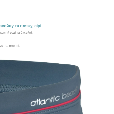
асейну та пляжу, сірі
критій воді та басейні.
ому положенні.