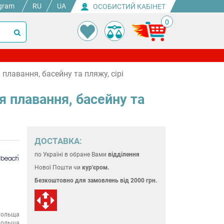
gram
RU
UA
ОСОБИСТИЙ КАБІНЕТ
0
 плавання, басейну та пляжу, сірі
ля плавання, басейну та
ДОСТАВКА:
по Україні
в обране Вами
відділення
Нової Пошти чи
кур'єром.
Безкоштовно для замовлень
від 2000 грн.
ольща
ольща