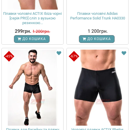
Плавки чоловічі ACTIX Ibiza чорні
Плавки чоловічі Adidas
[серія PRO] сліп з вузькою
Performance Solid Trunk HA0330
резинкою...
299грн.
1 200грн.
1 200грн.
ДО КОШИКА
ДО КОШИКА
-45%
-67%
Плавки для басейну та пляжу
Чоловічі плавки ACTIX Phelps