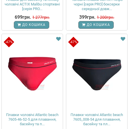
чоловічі ACTIX Malibu спортивні
чорні [серія PRO] боксерки
[серія PRO...
середньої довж...
699грн.
399грн.
1 277грн.
1 200грн.
ДО КОШИКА
ДО КОШИКА
-47%
-47%
Плавки чоловічі Atlantic beach
Плавки чоловічі Atlantic beach
7605-46-52-5 для плавання,
7605_008-54 для плавання,
басейну та п...
басейну та пл...