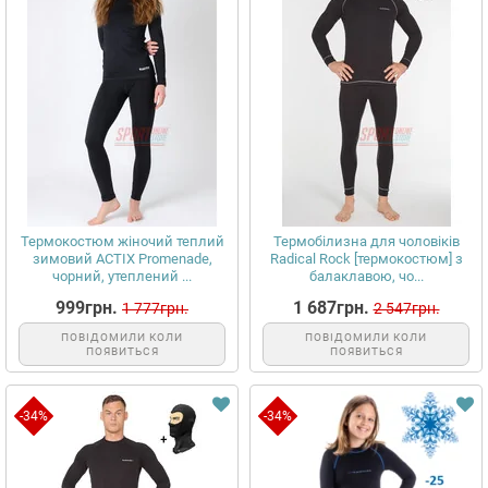
Термокостюм жіночий теплий
Термобілизна для чоловіків
зимовий ACTIX Promenade,
Radical Rock [термокостюм] з
чорний, утеплений ...
балаклавою, чо...
999грн.
1 687грн.
1 777грн.
2 547грн.
ПОВІДОМИЛИ КОЛИ
ПОВІДОМИЛИ КОЛИ
ПОЯВИТЬСЯ
ПОЯВИТЬСЯ
-34%
-34%