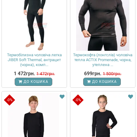
Термобілизна чоловіча легка
Термокофта (лонгслів) чоловіча
JIBER Soft Thermal, антрацит
тепла ACTIX Promenade, чорна,
(чорна), комп...
утеплена ...
1 472грн.
699грн.
1 472грн.
1 500грн.
ДО КОШИКА
ДО КОШИКА
-0%
-0%