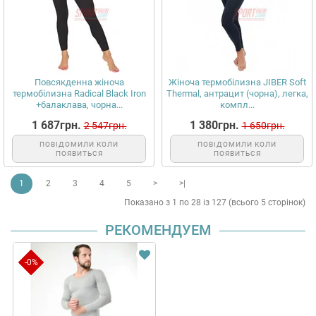
Повсякденна жіноча
Жіноча термобілизна JIBER Soft
термобілизна Radical Black Iron
Thermal, антрацит (чорна), легка,
+балаклава, чорна...
компл...
1 687грн.
1 380грн.
2 547грн.
1 650грн.
ПОВІДОМИЛИ КОЛИ
ПОВІДОМИЛИ КОЛИ
ПОЯВИТЬСЯ
ПОЯВИТЬСЯ
1
2
3
4
5
>
>|
Показано з 1 по 28 із 127 (всього 5 сторінок)
РЕКОМЕНДУЕМ
-0%