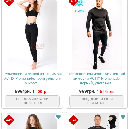
-42%
-40%
Термолосини жіночі теплі зимові
Термокостюм чоловічий теплий
ACTIX Promenade, чорні утеплені
зимовий ACTIX Promenade,
мікроф...
чорний, утеплени...
699грн.
999грн.
1 200грн.
1 654грн.
ПОВІДОМИЛИ КОЛИ
ПОВІДОМИЛИ КОЛИ
ПОЯВИТЬСЯ
ПОЯВИТЬСЯ
-44%
-34%