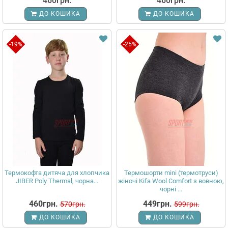
460грн.
460грн.
ДО КОШИКА
ДО КОШИКА
-19%
-25%
Термокофта дитяча для хлопчика
Термошорти mini (термотруси)
JIBER Poly Thermal, чорна...
жіночі Kifa Wool Comfort з вовною,
чорні ...
460грн.
449грн.
570грн.
599грн.
ДО КОШИКА
ДО КОШИКА