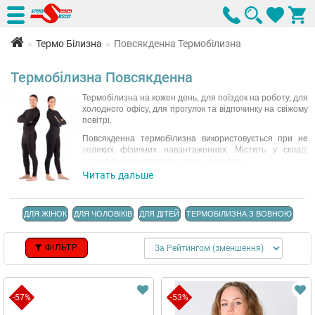
Термо Білизна
Повсякденна Термобілизна
Термобілизна Повсякденна
Термобілизна на кожен день, для поїздок на роботу, для
холодного офісу, для прогулок та відпочинку на свіжому
повітрі.
Повсякденна термобілизна використовується при не
великих фізичних навантаженнях. Містить у складі
натуральні компоненти: вовна, бавовна.
Читать дальше
Для вибору термобілизни за Вашими потребами,
використовуйте фільтр характеристик.
ДЛЯ ЖІНОК
ДЛЯ ЧОЛОВІКІВ
ДЛЯ ДІТЕЙ
ТЕРМОБІЛИЗНА З ВОВНОЮ
ФІЛЬТР
-57%
-53%