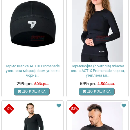
Термо шапка ACTIX Promenade
Термокофта (лонгслів) жіноча
утеплена мікрофлісом унісекс
тепла ACTIX Promenade, чорна,
чорна...
утеплена мі...
299грн.
699грн.
699грн.
1 500грн.
ДО КОШИКА
ДО КОШИКА
-0%
-53%