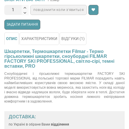
ПОВІДОМИТИ КОЛИ З’ЯВИТЬСЯ
ЗАДАТИ ПИТАННЯ
ОПИС
ХАРАКТЕРИСТИКИ
ВІДГУКИ (1)
Шкарпетки, Термошкарпетки Filmar - Термо
гірськолижні шкарпетки, сноубордні FILMAR
FACTORY SKI PROFESSIONAL, світло-сірі, темні
вставки, PRO
Сноубордичні і гірськолижні термошкарпетки FACTORY SKI
PROFESSIONAL від польської торгової марки FILMAR порадують навіть
найвибагливіших користувачів своєю високою якістю. У складі даної
моделі використовується вовна мериноса, яка захистить ноги від холоду
і вчасно відведе надлишок вологи, буде зберігати ноги в теплі. Достатня
довжина термошкарпеток зробить носіння лижного екіпірування
комфортним і в задоволення.
ДОСТАВКА:
по Україні
в обране Вами
відділення