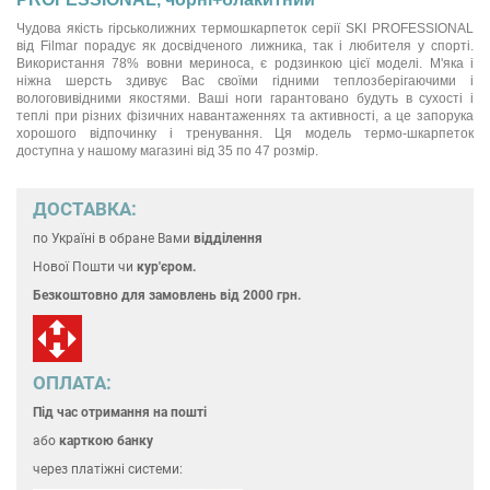
Чудова якість гірськолижних термошкарпеток серії SKI PROFESSIONAL
від Filmar порадує як досвідченого лижника, так і любителя у спорті.
Використання 78% вовни мериноса, є родзинкою цієї моделі. М'яка і
ніжна шерсть здивує Вас своїми гідними теплозберігаючими і
вологовивідними якостями. Ваші ноги гарантовано будуть в сухості і
теплі при різних фізичних навантаженнях та активності, а це запорука
хорошого відпочинку і тренування. Ця модель термо-шкарпеток
доступна у нашому магазині від 35 по 47 розмір.
ДОСТАВКА:
по Україні
в обране Вами
відділення
Нової Пошти чи
кур'єром.
Безкоштовно для замовлень
від 2000 грн.
ОПЛАТА:
Під час отримання на пошті
або
карткою банку
через платіжні системи: