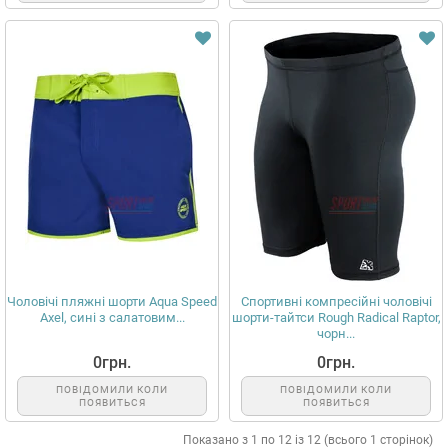
Чоловічі пляжні шорти Aqua Speed
Спортивні компресійні чоловічі
Axel, сині з салатовим...
шорти-тайтси Rough Radical Raptor,
чорн...
0грн.
0грн.
ПОВІДОМИЛИ КОЛИ
ПОВІДОМИЛИ КОЛИ
ПОЯВИТЬСЯ
ПОЯВИТЬСЯ
Показано з 1 по 12 із 12 (всього 1 сторінок)