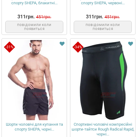
спорту SHEPA, блакитні...
спорту SHEPA, червоні...
311грн.
311грн.
451грн.
451грн.
ПОВІДОМИЛИ КОЛИ
ПОВІДОМИЛИ КОЛИ
ПОЯВИТЬСЯ
ПОЯВИТЬСЯ
-31%
-34%
Шорти чоловічі для купання та
Спортивні чоловічі компресійні
спорту SHEPA, чорні...
шорти-тайтси Rough Radical Rapid,
чорні...