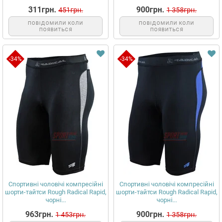
311грн.
900грн.
451грн.
1 358грн.
ПОВІДОМИЛИ КОЛИ
ПОВІДОМИЛИ КОЛИ
ПОЯВИТЬСЯ
ПОЯВИТЬСЯ
-34%
-34%
Спортивні чоловічі компресійні
Спортивні чоловічі компресійні
шорти-тайтси Rough Radical Rapid,
шорти-тайтси Rough Radical Rapid,
чорні...
чорні...
963грн.
900грн.
1 453грн.
1 358грн.