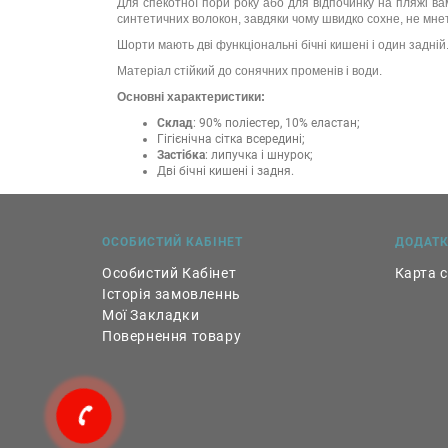
Для спекотної пори року або для відпочинку на пляжі в
синтетичних волокон, завдяки чому швидко сохне, не мнетьс
Шорти мають дві функціональні бічні кишені і один задній
Матеріал стійкий до сонячних променів і води.
Основні характеристики:
Склад
: 90% поліестер, 10% еластан;
Гігієнічна сітка всередині;
Застібка
: липучка і шнурок;
Дві бічні кишені і задня.
ОСОБИСТИЙ КАБІНЕТ
ДОДАТ
Особистий Кабінет
Карта 
Історія замовленнь
Мої Закладки
Повернення товару