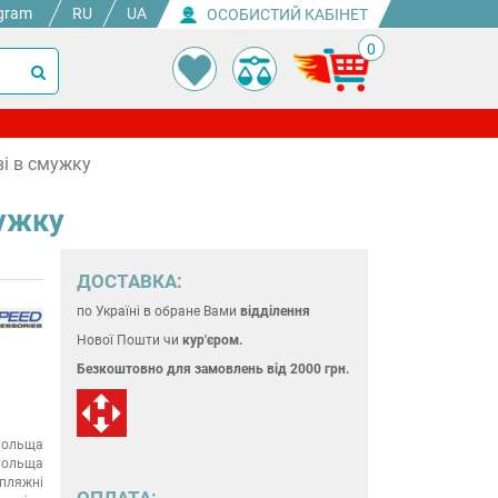
gram
RU
UA
ОСОБИСТИЙ КАБІНЕТ
0
ві в смужку
мужку
ДОСТАВКА:
по Україні
в обране Вами
відділення
Нової Пошти чи
кур'єром.
Безкоштовно для замовлень
від 2000 грн.
ольща
ольща
пляжні
ОПЛАТА: