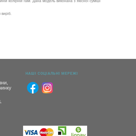
йній колірній гамі. Дана модель виконана з якісної суміші
 виріб.
НАШІ СОЦІАЛЬНІ МЕРЕЖІ
ни, 
инку 
,