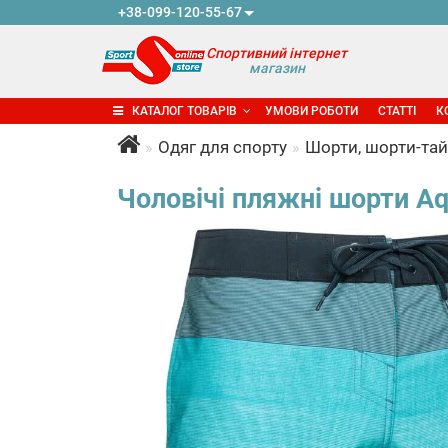
+38-099-120-55-67
Спортивний інтернет
магазин
КАТАЛОГ ТОВАРІВ
УМОВИ РОБОТИ
СТАТТІ
К
Одяг для спорту
Шорти, шорти-тай
Чоловічі пляжні шорти Aq