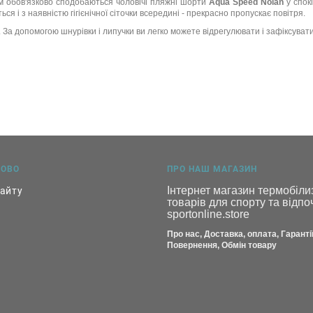
ам обов'язково сподобаються чоловічі пляжні шорти
Aqua Speed Nolan
у спокі
я і з наявністю гігієнічної сіточки всередині - прекрасно пропускає повітря.
. За допомогою шнурівки і липучки ви легко можете відрегулювати і зафіксувати
КОВО
ПРО НАШ МАГАЗИН
Інтернет магазин термобілиз
сайту
товарів для спорту та відпоч
sportonline.store
Про нас, Доставка, оплата, Гарантії
Повернення, Обмін товару