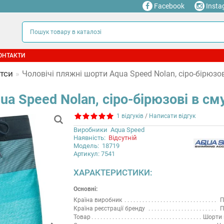
Facebook
Insta
ОНТАКТИ
тси
Чоловічі пляжні шорти Aqua Speed Nolan, сіро-бірюзо
ua Speed Nolan, сіро-бірюзові в с
1 відгуків
/
Написати відгук
Виробники
Aqua Speed
Наявність:
Відсутній
Модель:
18719
Артикул: 7541
ХАРАКТЕРИСТИКИ:
Основні:
Країна виробник
П
Країна реєстрації бренду
П
Товар
Шорти 