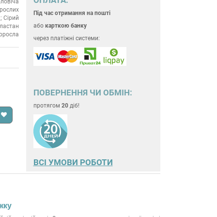
ловіча
рослих
Під час отримання на пошті
; Сірий
або
карткою банку
еластан
оросла
через платіжні системи:
ПОВЕРНЕННЯ ЧИ ОБМІН:
протягом
20
діб!
ВСІ УМОВИ РОБОТИ
жку