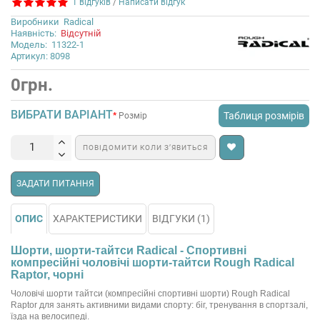
1 відгуків
/
Написати відгук
Виробники
Radical
Наявність:
Відсутній
Модель:
11322-1
Артикул: 8098
0грн.
ВИБРАТИ ВАРІАНТ
Таблиця розмірів
Розмір
ПОВІДОМИТИ КОЛИ З’ЯВИТЬСЯ
ЗАДАТИ ПИТАННЯ
ОПИС
ХАРАКТЕРИСТИКИ
ВІДГУКИ (1)
Шорти, шорти-тайтси Radical - Спортивні
компресійні чоловічі шорти-тайтси Rough Radical
Raptor, чорні
Чоловічі шорти тайтси (компресійні спортивні шорти) Rough Radical
Raptor для занять активними видами спорту: біг, тренування в спортзалі,
їзда на велосипеді.