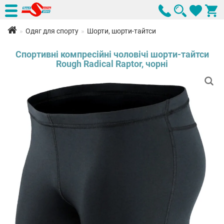
Одяг для спорту
Шорти, шорти-тайтси
Спортивні компресійні чоловічі шорти-тайтси
Rough Radical Raptor, чорні