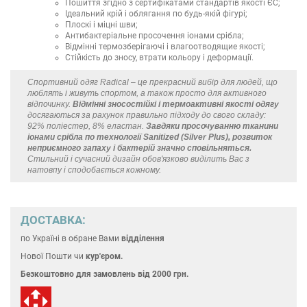
Пошиття згідно з сертифікатами стандартів якості ЄС;
Ідеальний крій і облягання по будь-якій фігурі;
Плоскі і міцні шви;
Антибактеріальне просочення іонами срібла;
Відмінні термозберігаючі і влагоотводящие якості;
Стійкість до зносу, втрати кольору і деформації.
Спортивний одяг Radical – це прекрасний вибір для людей, що
люблять і живуть спортом, а також просто для активного
відпочинку.
Відмінні зносостійкі і термоактивні якості одягу
досягаються за рахунок правильно підходу до свого складу:
92% поліестер, 8% еластан.
Завдяки просочуванню тканини
іонами срібла по технології Sanitized (Silver Plus), розвиток
неприємного запаху і бактерій значно сповільняться.
Стильний і сучасний дизайн обов'язково виділить Вас з
натовпу і сподобається кожному.
ДОСТАВКА:
по Україні
в обране Вами
відділення
Нової Пошти чи
кур'єром.
Безкоштовно для замовлень
від 2000 грн.