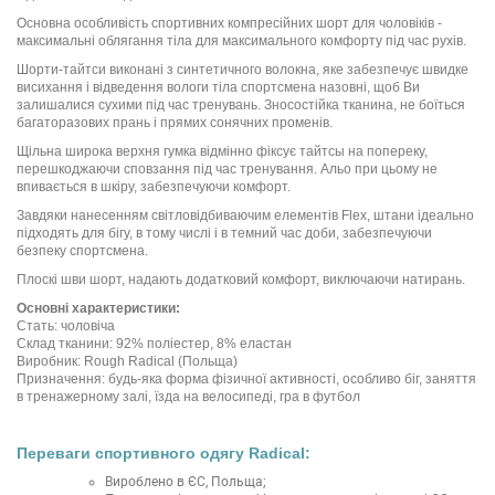
Основна особливість спортивних компресійних шорт для чоловіків -
максимальні облягання тіла для максимального комфорту під час рухів.
Шорти-тайтси виконані з синтетичного волокна, яке забезпечує швидке
висихання і відведення вологи тіла спортсмена назовні, щоб Ви
залишалися сухими під час тренувань. Зносостійка тканина, не боїться
багаторазових прань і прямих сонячних променів.
Щільна широка верхня гумка відмінно фіксує тайтсы на попереку,
перешкоджаючи сповзання під час тренування. Альо при цьому не
впивається в шкіру, забезпечуючи комфорт.
Завдяки нанесенням світловідбиваючим елементів Flex, штани ідеально
підходять для бігу, в тому числі і в темний час доби, забезпечуючи
безпеку спортсмена.
Плоскі шви шорт, надають додатковий комфорт, виключаючи натирань.
Основні характеристики:
Стать: чоловіча
Склад тканини: 92% поліестер, 8% еластан
Виробник: Rough Radical (Польща)
Призначення: будь-яка форма фізичної активності, особливо біг, заняття
в тренажерному залі, їзда на велосипеді, гра в футбол
Переваги спортивного одягу Radical:
Вироблено в ЄС, Польща;