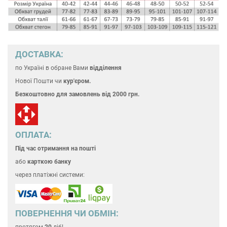
ДОСТАВКА:
по Україні
в обране Вами
відділення
Нової Пошти чи
кур'єром.
Безкоштовно для замовлень
від 2000 грн.
ОПЛАТА:
Під час отримання на пошті
або
карткою банку
через платіжні системи:
ПОВЕРНЕННЯ ЧИ ОБМІН:
протягом
20
діб!