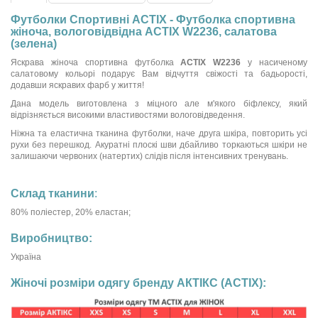
Футболки Спортивні ACTIX - Футболка спортивна
жіноча, вологовідвідна ACTIX W2236, салатова
(зелена)
Яскрава жіноча спортивна футболка
ACTIX W2236
у насиченому
салатовому кольорі подарує Вам відчуття свіжості та бадьорості,
додавши яскравих фарб у життя!
Дана модель виготовлена з міцного але м'якого біфлексу, який
відрізняється високими властивостями вологовідведення.
Ніжна та еластична тканина футболки, наче друга шкіра, повторить усі
рухи без перешкод. Акуратні плоскі шви дбайливо торкаються шкіри не
залишаючи червоних (натертих) слідів після інтенсивних тренувань.
Склад тканини
:
80% поліестер, 20% еластан;
Виробництво:
Україна
Жіночі розміри одягу бренду АКТІКС (ACTIX):