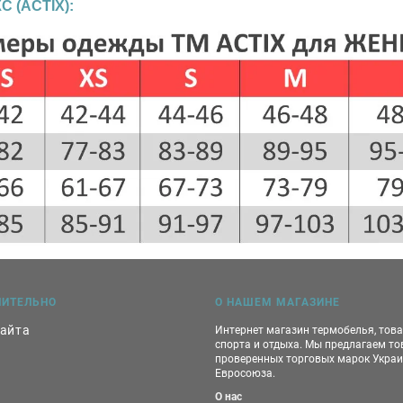
 (ACTIX):
НИТЕЛЬНО
О НАШЕМ МАГАЗИНЕ
сайта
Интернет магазин термобелья, тов
спорта и отдыха. Мы предлагаем т
проверенных торговых марок Украи
Евросоюза.
О нас