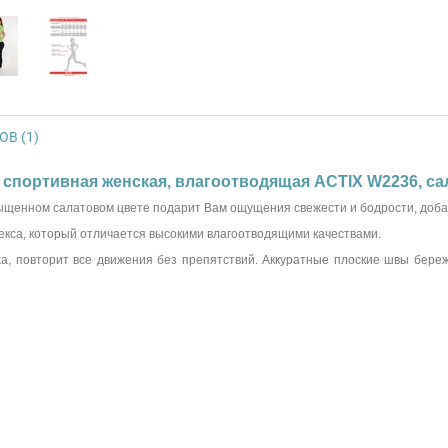
В (1)
спортивная женская, влагоотводящая ACTIX W2236, сал
ыщенном салатовом цвете подарит Вам ощущения свежести и бодрости, добави
лекса, который отличается высокими влагоотводящими качествами.
жа, повторит все движения без препятствий. Аккуратные плоские швы береж