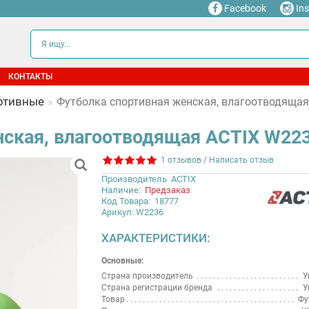
Facebook
In
КОНТАКТЫ
ртивные
Футболка спортивная женская, влагоотводящая 
ская, влагоотводящая ACTIX W2236
1 отзывов
/
Написать отзыв
Производитель
ACTIX
Наличие:
Предзаказ
Код Товара:
18777
Арикул: W2236
ХАРАКТЕРИСТИКИ:
Основные:
Страна производитель
У
Страна регистрации бренда
У
Товар
Фу