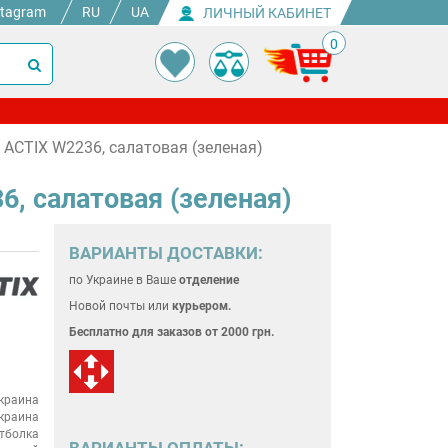
stagram
RU
UA
ЛИЧНЫЙ КАБИНЕТ
0
ACTIX W2236, салатовая (зеленая)
, салатовая (зеленая)
ВАРИАНТЫ ДОСТАВКИ:
по Украине
в Ваше
отделение
Новой почты или
курьером.
Бесплатно для
заказов от 2000 грн.
краина
краина
тболка
ВАРИАНТЫ ОПЛАТЫ: