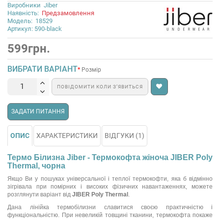
Виробники
Jiber
Наявність:
Предзамовлення
Модель:
18529
Артикул: 590-black
599грн.
ВИБРАТИ ВАРІАНТ
Розмір
ПОВІДОМИТИ КОЛИ З’ЯВИТЬСЯ
ЗАДАТИ ПИТАННЯ
ОПИС
ХАРАКТЕРИСТИКИ
ВІДГУКИ (1)
Термо Білизна Jiber - Термокофта жіноча JIBER Poly
Thermal, чорна
Якщо Ви у пошуках універсальної і теплої термокофти, яка б відмінно
зігрівала при помірних і високих фізичних навантаженнях, можете
розглянути варіант від
JIBER Poly Thermal
.
Дана лінійка термобілизни славитися своєю практичністю і
функціональністю. При невеликій товщині тканини, термокофта покаже