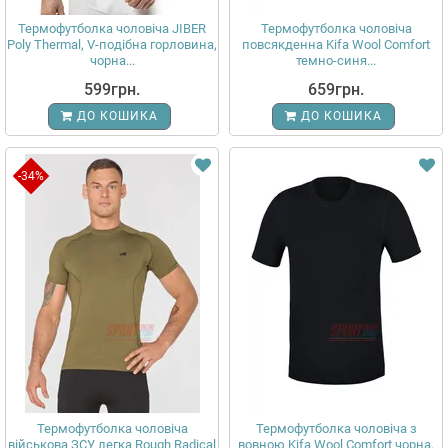
Термофутболка чоловіча JIBER
Термофутболка чоловіча
Poly Thermal, V-подібна горловина,
повсякденна Kifa Wool Comfort
чорна...
темно-синя...
599грн.
659грн.
ДО КОШИКА
ДО КОШИКА
-34%
Термофутболка чоловіча
Термофутболка чоловіча з
військова ЗСУ легка Rough Radical
вовною Kifa Wool Comfort чорна,