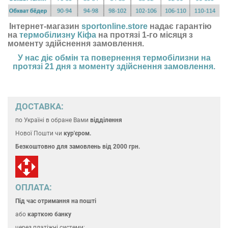
Інтернет-магазин
sportonline.store
надає гарантію
на
термобілизну Кіфа
на протязі 1-го місяця з
моменту здійснення замовлення.
У нас діє обмін та повернення
термобілизни
на
протязі 21 дня з моменту здійснення замовлення.
ДОСТАВКА:
по Україні
в обране Вами
відділення
Нової Пошти чи
кур'єром.
Безкоштовно для замовлень
від 2000 грн.
ОПЛАТА:
Під час отримання на пошті
або
карткою банку
через платіжні системи: