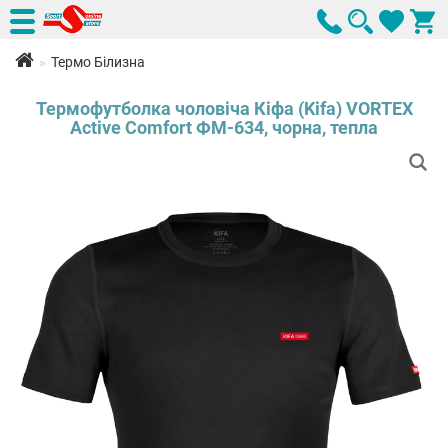
Термо Білизна
Термофутболка чоловіча Кіфа (Kifa) VORTEX
Active Comfort ФМ-634, чорна, тепла