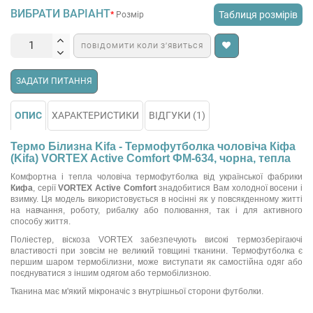
ВИБРАТИ ВАРІАНТ
Таблиця розмірів
Розмір
ПОВІДОМИТИ КОЛИ З’ЯВИТЬСЯ
ЗАДАТИ ПИТАННЯ
ОПИС
ХАРАКТЕРИСТИКИ
ВІДГУКИ (1)
Термо Білизна Kifa - Термофутболка чоловіча Кіфа
(Kifa) VORTEX Active Comfort ФМ-634, чорна, тепла
Комфортна і тепла чоловіча термофутболка від української фабрики
Кифа
, серії
VORTEX Active Comfort
знадобитися Вам холодної восени і
взимку. Ця модель використовується в носінні як у повсякденному житті
на навчання, роботу, рибалку або полювання, так і для активного
способу життя.
Поліестер, віскоза VORTEX забезпечують високі термозберігаючі
властивості при зовсім не великий товщині тканини. Термофутболка є
першим шаром термобілизни, може виступати як самостійна одяг або
поєднуватися з іншим одягом або термобілизною.
Тканина має м'який мікроначіс з внутрішньої сторони футболки.