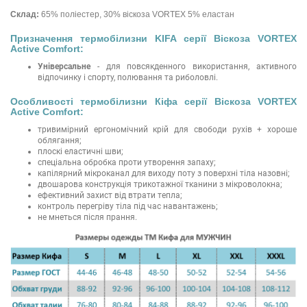
Склад:
65% поліестер, 30% віскоза VORTEX 5% еластан
Призначення термобілизни KIFA серії Віскоза VORTEX
Active Comfort:
Універсальне
- для повсякденного використання, активного
відпочинку і спорту, полювання та риболовлі.
Особливості термобілизни Кіфа серії Віскоза VORTEX
Active Comfort:
тривимірний ергономічний крій для свободи рухів + хороше
облягання;
плоскі еластичні шви;
спеціальна обробка проти утворення запаху;
капілярний мікроканал для виходу поту з поверхні тіла назовні;
двошарова конструкція трикотажної тканини з мікроволокна;
ефективний захист від втрати тепла;
контроль перегріву тіла під час навантажень;
не мнеться після прання.