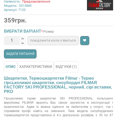
Наявність:
Предзамовлення
Модель:
3513880
Артикул: 7120
359грн.
ВИБРАТИ ВАРІАНТ
Розмір
ПОВІДОМИТИ КОЛИ З’ЯВИТЬСЯ
ЗАДАТИ ПИТАННЯ
ОПИС
ХАРАКТЕРИСТИКИ
ВІДГУКИ (1)
Шкарпетки, Термошкарпетки Filmar - Термо
гірськолижні шкарпетки, сноубордні FILMAR
FACTORY SKI PROFESSIONAL, чорний, сірі вставки,
PRO
Гірськолижні термо шкарпетки SKI PROFESSIONAL польського
виробника FILMAR вразять Вас своєю зручністю в експлуатації і
практичністю. Адже їх можна одягати як любителям у спорті, так і
справжнім профі навіть на змагання. Така модель сноубордичних
термошкарпеток представлена в 4-х діапазонах розмірів, з 35 по 47