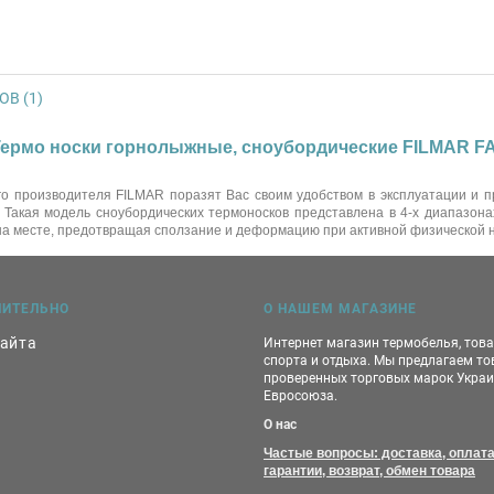
В (1)
- Термо носки горнолыжные, сноубордические FILMAR 
 производителя FILMAR поразят Вас своим удобством в эксплуатации и пр
 Такая модель сноубордических термоносков представлена в 4-х диапазонах
 на месте, предотвращая сползание и деформацию при активной физической н
НИТЕЛЬНО
О НАШЕМ МАГАЗИНЕ
сайта
Интернет магазин термобелья, тов
спорта и отдыха. Мы предлагаем т
проверенных торговых марок Украи
Евросоюза.
О нас
Частые вопросы: доставка, оплата
гарантии, возврат, обмен товара