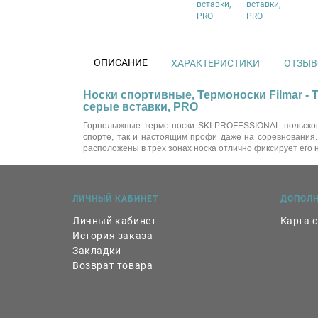
ОПИСАНИЕ
ХАРАКТЕРИСТИКИ
ОТЗЫВО
Носки спортивные, Термоноски Filmar 
серые вставки, PRO
Горнолыжные термо носки SKI PROFESSIONAL польского
спорте, так и настоящим профи даже на соревнования.
расположены в трех зонах носка отлично фиксирует его
ЛИЧНЫЙ КАБИНЕТ
ДОПОЛ
Личный кабинет
Карта 
История заказа
Закладки
Возврат товара