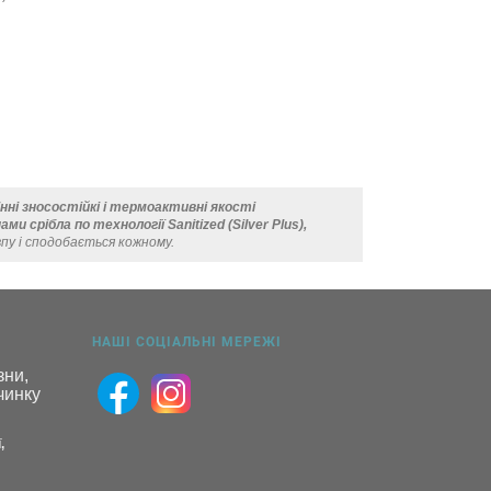
інні зносостійкі і термоактивні якості
и срібла по технології Sanitized (Silver Plus),
пу і сподобається кожному.
НАШІ СОЦІАЛЬНІ МЕРЕЖІ
ни, 
инку 
,