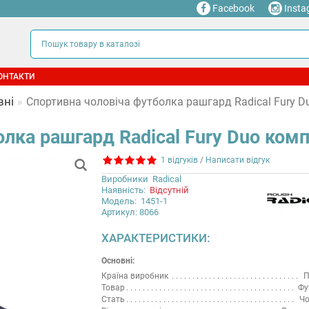
Facebook
Insta
ОНТАКТИ
вні
Спортивна чоловіча футболка рашгард Radical Fury D
лка рашгард Radical Fury Duo комп
1 відгуків
/
Написати відгук
Виробники
Radical
Наявність:
Відсутній
Модель:
1451-1
Артикул: 8066
ХАРАКТЕРИСТИКИ:
Основні:
Країна виробник
П
Товар
Фу
Стать
Чо