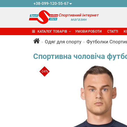
+38-099-120-55-67
Спортивний інтернет
магазин
КАТАЛОГ ТОВАРІВ
УМОВИ РОБОТИ
СТАТТІ
К
Одяг для спорту
Футболки Спорти
Спортивна чоловіча футбо
-34%