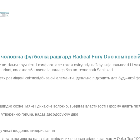
 чоловіча футболка рашгард Radical Fury Duo компресі
е тільки зручність і комфорт, але також очікує від неї функціональності і і
riant, волокно збагачене іонами срібла по технології Sanitized.
дях розміщені світловідбиваючі елементи. Ідеально підходить для будь-якої ф
, швидко сохне, м'яке і дихаюче волокно, зберігає властивості і форму навіть п
гає утворенню грибка, надає дезодоруючу дію)
ому числі щоденне використання
евірка текстилю на наявність шкідливих речовин згідно стандарту Oeko-Tex 10