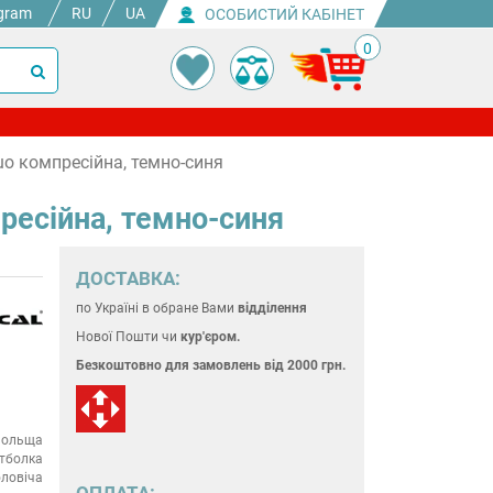
gram
RU
UA
ОСОБИСТИЙ КАБІНЕТ
0
uo компресійна, темно-синя
ресійна, темно-синя
ДОСТАВКА:
по Україні
в обране Вами
відділення
Нової Пошти чи
кур'єром.
Безкоштовно для замовлень
від 2000 грн.
ольща
тболка
ловіча
ОПЛАТА: