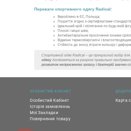
Переваги спортивного одягу Radical:
Вироблено в ЄС, Польща;
Пошиття згідно з сертифікатами стандартів
Ідеальний крій і облягання по будь-якій фігу
Плоскі і міцні шви;
Антибактеріальне просочення іонами срібл
Відмінні термозберігаючі і влагоотводящие 
Стійкість до зносу, втрати кольору і деформ
Спортивний одяг Radical – це прекрасний вибір дл
одягу
досягаються за рахунок правильно продумано
розвиток неприємного запаху і бактерій значно 
ОСОБИСТИЙ КАБІНЕТ
ДОДАТ
Особистий Кабінет
Карта 
Історія замовленнь
Мої Закладки
Повернення товару