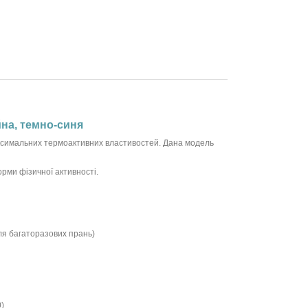
йна, темно-синя
 максимальних термоактивних властивостей. Дана модель
орми фізичної активності.
ісля багаторазових прань)
0)