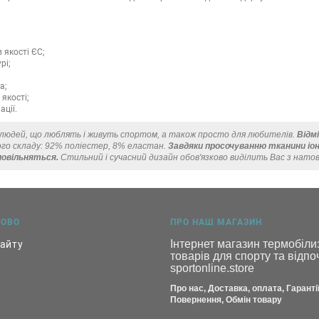
 якості ЄС;
рі;
а;
якості;
ації.
я людей, що люблять і живуть спортом, а також просто для любителів.
Відм
го складу: 92% поліестер, 8% еластан.
Завдяки просочуванню тканини іонам
сповільняться.
Стильний і сучасний дизайн обов'язково виділить Вас з натов
КОВО
ПРО НАШ МАГАЗИН
Інтернет магазин термобілиз
сайту
товарів для спорту та відпоч
sportonline.store
Про нас, Доставка, оплата, Гарантії
Повернення, Обмін товару