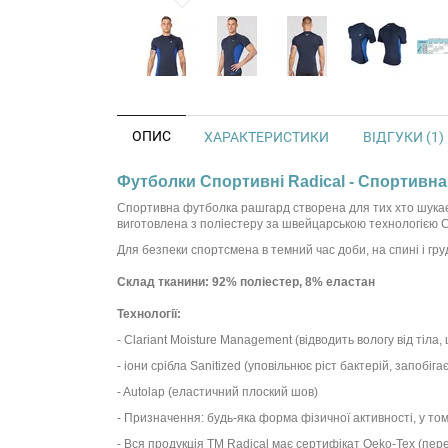
ОПИС
ХАРАКТЕРИСТИКИ
ВІДГУКИ (1)
Футболки Спортивні Radical - Спортивна
Спортивна футболка рашгард створена для тих хто шукає н
виготовлена з поліестеру за швейцарською технологією Cla
Для безпеки спортсмена в темний час доби, на спині і гру
Склад тканини: 92% поліестер, 8% еластан
Технології:
- Clariant Moisture Management (відводить вологу від тіла
- іони срібла Sanitized (уповільнює ріст бактерій, запобі
- Autolap (еластичний плоский шов)
- Призначення: будь-яка форма фізичної активності, у т
- Вся продукція ТМ Radical має сертифікат Oeko-Tex (пер