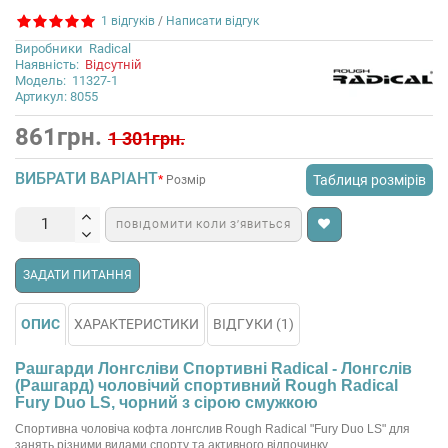
1 відгуків
/
Написати відгук
Виробники
Radical
Наявність:
Відсутній
Модель:
11327-1
Артикул: 8055
861грн.
1 301грн.
ВИБРАТИ ВАРІАНТ
Таблиця розмірів
Розмір
ПОВІДОМИТИ КОЛИ З’ЯВИТЬСЯ
ЗАДАТИ ПИТАННЯ
ОПИС
ХАРАКТЕРИСТИКИ
ВІДГУКИ (1)
Рашгарди Лонгсліви Спортивні Radical - Лонгслів
(Рашгард) чоловічий спортивний Rough Radical
Fury Duo LS, чорний з сірою смужкою
Спортивна чоловіча кофта лонгслив Rough Radical "Fury Duo LS" для
занять різними видами спорту та активного відпочинку.