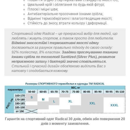
Ідеальний крій і облягання по будь-якій фігурі;
Плоскі і міцні шви;
Антибактеріальне просочення іонами срібла;
Відмінні термозберігаючі і влагоотводящие якості;
Стійкість до зносу, втрати кольору і деформації.
Спортивний одяг Radical – це прекрасний вибір для людей, що
люблять і живуть спортом, а також просто для любителів.
Відмінні зносостійкі і термоактивні якості одягу
досягаються за рахунок правильно підходу до свого складу:
92% поліестер, 8% еластан.
Завдяки просочуванню тканини
іонами срібла по технології Sanitized (Silver Plus), розвиток
неприємного запаху і бактерій значно сповільняться.
Стильний і сучасний дизайн обов'язково виділить Вас з
натовпу і сподобається кожному.
Гарантія на спортивний одяг Radical 30 днів, обмін або повернення 20
днів з моменту замовлення.