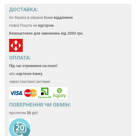
ДОСТАВКА:
по Україні
в обране Вами
відділення
Нової Пошти чи
кур'єром.
Безкоштовно для замовлень
від 2000 грн.
ОПЛАТА:
Під час отримання на пошті
або
карткою банку
через платіжні системи:
ПОВЕРНЕННЯ ЧИ ОБМІН:
протягом
20
діб!