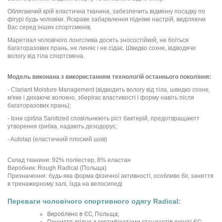
Облягаючий крій еластична тканина, забезпечить відмінну посадку по
фігурі будь чоловіки. Яскраве забарвлення підніме настрій, виділяючи
Вас серед інших спортсменів.
Маретиал чоловічого лонгслива досить зносостійкий, не боїться
багаторазових прань, не линяє і не сідає. Швидко сохне, відводячи
вологу від тіла спортсмена.
Модель виконана з використанням технологій останнього покоління:
- Clariant Moisture Management (відводить вологу від тіла, швидко сохне,
м'яке і дихаюче волокно, зберігає властивості і форму навіть після
багаторазових прань);
- Іони срібла Sanitized сповільнюють ріст бактерій, предотвращаютт
утворення грибка, надають дезодорує;
- Autolap (еластичний плоский шов)
Склад тканини: 92% поліестер, 8% еластан
Виробник: Rough Radical (Польща)
Призначення: будь-яка форма фізичної активності, особливо біг, заняття
в тренажерному залі, їзда на велосипеді
Переваги чоловічого спортивного одягу Radical:
Вироблено в ЄС, Польща;
Пошиття згідно з сертифікатами стандартів якості ЄС;