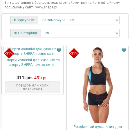
Більш детально з брендом, можна ознайомиться на його офіційному
in <b>/home/sporto08/sportonline.store/www/admin/view/template/exte
польському сайті: www.shepa.pl
Сортувати:
На сторінці:
-31%
-31%
Шорти чоловічі для купання та
спорту SHEPA, темно-сині...
311грн.
451грн.
ПОВІДОМИЛИ КОЛИ
ПОЯВИТЬСЯ
Роздільний купальник для