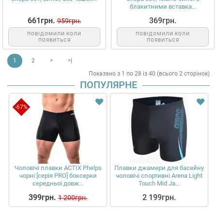
блакитними вставка...
661грн.
369грн.
959грн.
ПОВІДОМИЛИ КОЛИ
ПОВІДОМИЛИ КОЛИ
ПОЯВИТЬСЯ
ПОЯВИТЬСЯ
1
2
>
>|
Показано з 1 по 28 із 40 (всього 2 сторінок)
ПОПУЛЯРНЕ
-67%
Чоловічі плавки ACTIX Phelps
Плавки джамери для басейну
чорні [серія PRO] боксерки
чоловічі спортивні Arena Light
середньої довж...
Touch Mid Ja...
399грн.
2 199грн.
1 200грн.