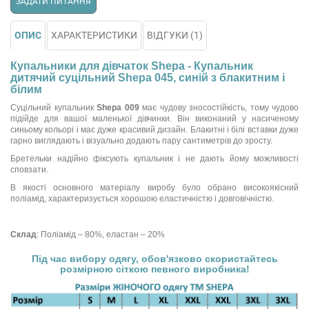
ЗАДАТИ ПИТАННЯ
ОПИС
ХАРАКТЕРИСТИКИ
ВІДГУКИ (1)
Купальники для дівчаток Shepa - Купальник
дитячий суцільний Shepa 045, синій з блакитним і
білим
Суцільний купальник
Shepa 009
має чудову зносостійкість, тому чудово
підійде для вашої маленької дівчинки. Він виконаний у насиченому
синьому кольорі і має дуже красивий дизайн. Блакитні і білі вставки дуже
гарно виглядають і візуально додають пару сантиметрів до зросту.
Бретельки надійно фіксують купальник і не дають йому можливості
сповзати.
В якості основного матеріалу виробу було обрано високоякісний
поліамід, характеризується хорошою еластичністю і довговічністю.
Склад
: Поліамід – 80%, еластан – 20%
Під час вибору одягу, обов'язково скористайтесь
розмірною сіткою певного виробника!