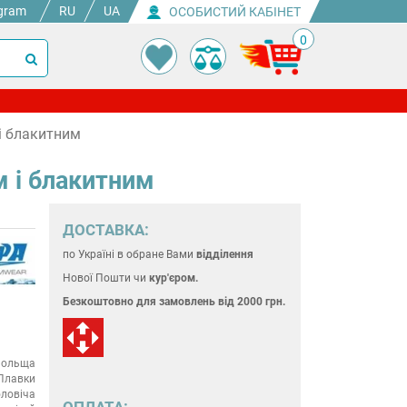
gram
RU
UA
ОСОБИСТИЙ КАБІНЕТ
0
 і блакитним
м і блакитним
ДОСТАВКА:
по Україні
в обране Вами
відділення
Нової Пошти чи
кур'єром.
Безкоштовно для замовлень
від 2000 грн.
ольща
Плавки
ловіча
ОПЛАТА: