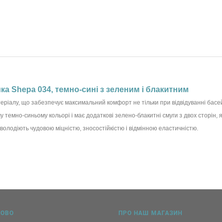
ка Shepa 034, темно-сині з зеленим і блакитним
еріалу, що забезпечує максимальний комфорт не тільки при відвідуванні басейн
темно-синьому кольорі і має додаткові зелено-блакитні смуги з двох сторін, я
володіють чудовою міцністю, зносостійкістю і відмінною еластичністю.
КОВО
ПРО НАШ МАГАЗИН