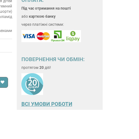
я дітей
темний
Під час отримання на пошті
(шорти)
або
карткою банку
оліамід
через платіжні системи:
тавками
ПОВЕРНЕННЯ ЧИ ОБМІН:
протягом
20
діб!
ВСІ УМОВИ РОБОТИ