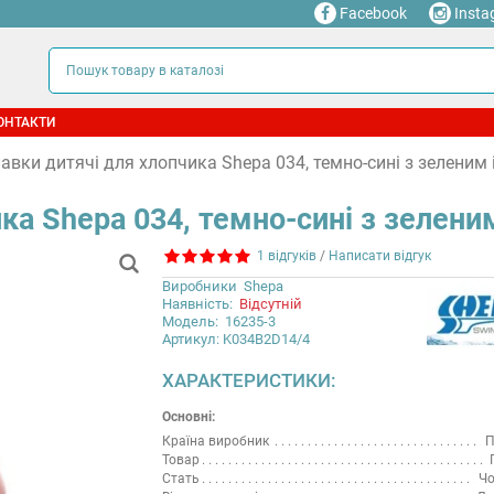
Facebook
Insta
ОНТАКТИ
авки дитячі для хлопчика Shepa 034, темно-сині з зеленим
ка Shepa 034, темно-сині з зелени
1 відгуків
/
Написати відгук
Виробники
Shepa
Наявність:
Відсутній
Модель:
16235-3
Артикул: K034B2D14/4
ХАРАКТЕРИСТИКИ:
Основні:
Країна виробник
П
Товар
Стать
Чо