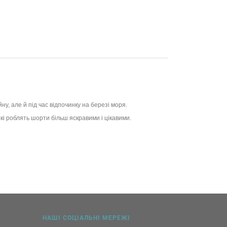
у, але й під час відпочинку на березі моря.
кі роблять шорти більш яскравими і цікавими.
НАШІ СОЦІАЛЬНІ МЕРЕЖІ