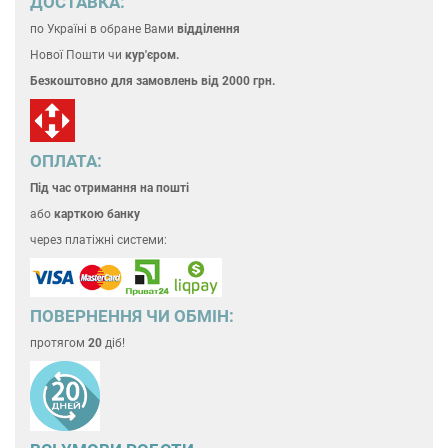
ДОСТАВКА:
по Україні
в обране Вами
відділення
Нової Пошти чи
кур'єром.
Безкоштовно для замовлень
від 2000 грн.
ОПЛАТА:
Під час отримання на пошті
або
карткою банку
через платіжні системи:
ПОВЕРНЕННЯ ЧИ ОБМІН:
протягом
20
діб!