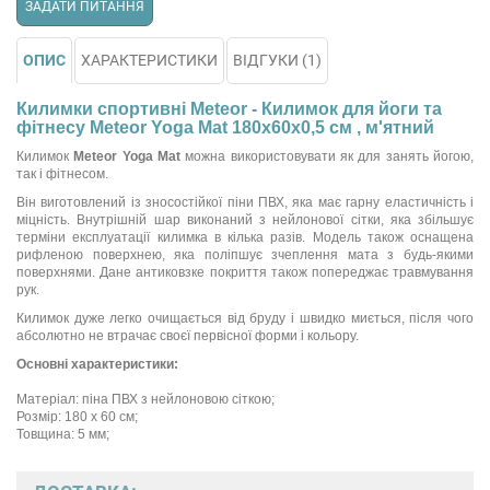
ЗАДАТИ ПИТАННЯ
ОПИС
ХАРАКТЕРИСТИКИ
ВІДГУКИ (1)
Килимки спортивні Meteor - Килимок для йоги та
фітнесу Meteor Yoga Mat 180x60x0,5 см , м'ятний
Килимок
Meteor Yoga Mat
можна використовувати як для занять йогою,
так і фітнесом.
Він виготовлений із зносостійкої піни ПВХ, яка має гарну еластичність і
міцність. Внутрішній шар виконаний з нейлонової сітки, яка збільшує
терміни експлуатації килимка в кілька разів. Модель також оснащена
рифленою поверхнею, яка поліпшує зчеплення мата з будь-якими
поверхнями. Дане антиковзке покриття також попереджає травмування
рук.
Килимок дуже легко очищається від бруду і швидко миється, після чого
абсолютно не втрачає своєї первісної форми і кольору.
Основні характеристики:
Матеріал: піна ПВХ з нейлоновою сіткою;
Розмір: 180 х 60 см;
Товщина: 5 мм;