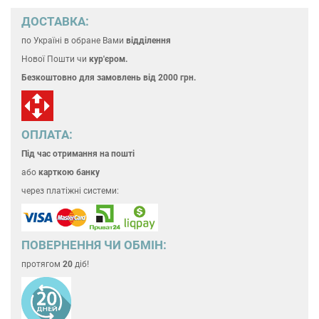
ДОСТАВКА:
по Україні
в обране Вами
відділення
Нової Пошти чи
кур'єром.
Безкоштовно для замовлень
від 2000 грн.
ОПЛАТА:
Під час отримання на пошті
або
карткою банку
через платіжні системи:
ПОВЕРНЕННЯ ЧИ ОБМІН:
протягом
20
діб!