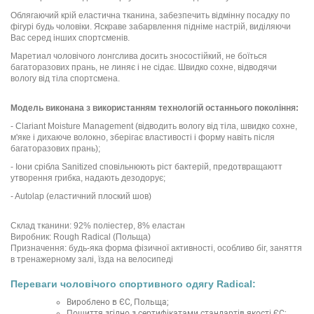
Облягаючий крій еластична тканина, забезпечить відмінну посадку по
фігурі будь чоловіки. Яскраве забарвлення підніме настрій, виділяючи
Вас серед інших спортсменів.
Маретиал чоловічого лонгслива досить зносостійкий, не боїться
багаторазових прань, не линяє і не сідає. Швидко сохне, відводячи
вологу від тіла спортсмена.
Модель виконана з використанням технологій останнього покоління:
- Clariant Moisture Management (відводить вологу від тіла, швидко сохне,
м'яке і дихаюче волокно, зберігає властивості і форму навіть після
багаторазових прань);
- Іони срібла Sanitized сповільнюють ріст бактерій, предотвращаютт
утворення грибка, надають дезодорує;
- Autolap (еластичний плоский шов)
Склад тканини: 92% поліестер, 8% еластан
Виробник: Rough Radical (Польща)
Призначення: будь-яка форма фізичної активності, особливо біг, заняття
в тренажерному залі, їзда на велосипеді
Переваги чоловічого спортивного одягу Radical:
Вироблено в ЄС, Польща;
Пошиття згідно з сертифікатами стандартів якості ЄС;