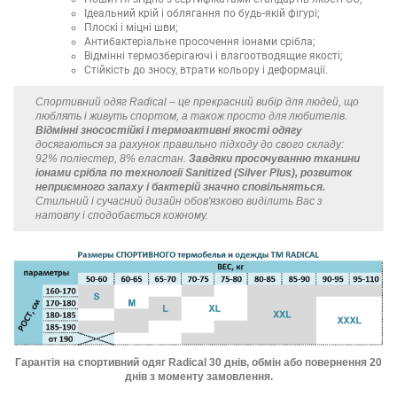
Ідеальний крій і облягання по будь-якій фігурі;
Плоскі і міцні шви;
Антибактеріальне просочення іонами срібла;
Відмінні термозберігаючі і влагоотводящие якості;
Стійкість до зносу, втрати кольору і деформації.
Спортивний одяг Radical – це прекрасний вибір для людей, що
люблять і живуть спортом, а також просто для любителів.
Відмінні зносостійкі і термоактивні якості одягу
досягаються за рахунок правильно підходу до свого складу:
92% поліестер, 8% еластан.
Завдяки просочуванню тканини
іонами срібла по технології Sanitized (Silver Plus), розвиток
неприємного запаху і бактерій значно сповільняться.
Стильний і сучасний дизайн обов'язково виділить Вас з
натовпу і сподобається кожному.
Гарантія на спортивний одяг Radical 30 днів, обмін або повернення 20
днів з моменту замовлення.