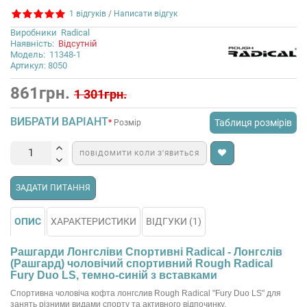
1 відгуків
/
Написати відгук
Виробники
Radical
Наявність:
Відсутній
Модель:
11348-1
Артикул: 8050
861грн.
1 301грн.
ВИБРАТИ ВАРІАНТ
Таблиця розмірів
Розмір
ПОВІДОМИТИ КОЛИ З’ЯВИТЬСЯ
ЗАДАТИ ПИТАННЯ
ОПИС
ХАРАКТЕРИСТИКИ
ВІДГУКИ (1)
Рашгарди Лонгсліви Спортивні Radical - Лонгслів
(Рашгард) чоловічий спортивний Rough Radical
Fury Duo LS, темно-синій з вставками
Спортивна чоловіча кофта лонгслив Rough Radical "Fury Duo LS" для
занять різними видами спорту та активного відпочинку.