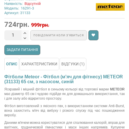
Наявність:
Відсутній
Модель:
16291-3
Артикул: 31133
724грн.
999грн.
ПОВІДОМИТИ КОЛИ З’ЯВИТЬСЯ
ЗАДАТИ ПИТАННЯ
ОПИС
ХАРАКТЕРИСТИКИ
ВІДГУКИ (1)
Фітболи Meteor - Фітбол (м'яч для фітнесу) METEOR
(31133) 65 см, з насосом, синій
Яскравий і міцний фітбол в синьому кольорі від торгової марки
METEOR
має діаметр 65 см і чудово підійде як для домашнього використання, так
і для залу або відкритого простору.
Фітбол виготовлений з якісного пвх, з використанням системи Anti-Burst,
вона захистить м'яч від вибуху і різкого спуску під час пошкодження
виробу.
Даними м'ячем можна користуватися для спалювання калорій, вправ для
вагітних, грудничковой гімнастики і маси інших напрямків. Купуючи