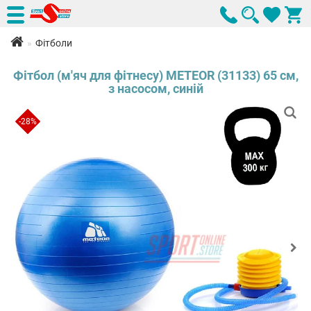
Фітболи
Фітбол (м'яч для фітнесу) METEOR (31133) 65 см,
з насосом, синій
-28%